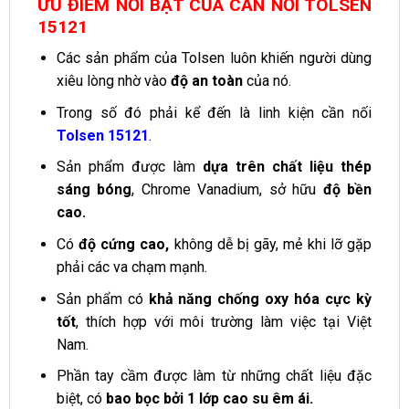
ƯU ĐIỂM NỔI BẬT CỦA CẦN NỐI TOLSEN
15121
Các sản phẩm của Tolsen luôn khiến người dùng
xiêu lòng nhờ vào
độ an toàn
của nó.
Trong số đó phải kể đến là linh kiện cần nối
Tolsen 15121
.
Sản phẩm được làm
dựa trên chất liệu thép
sáng bóng
, Chrome Vanadium, sở hữu
độ bền
cao.
Có
độ cứng cao,
không dễ bị gãy, mẻ khi lỡ gặp
phải các va chạm mạnh.
Sản phẩm có
khả năng chống oxy hóa cực kỳ
tốt
, thích hợp với môi trường làm việc tại Việt
Nam.
Phần tay cầm được làm từ những chất liệu đặc
biệt, có
bao bọc bởi 1 lớp cao su êm ái.