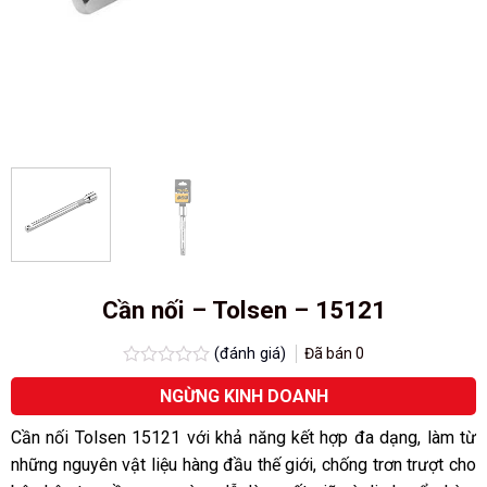
Cần nối – Tolsen – 15121
(đánh giá)
Đã bán
0
Được
NGỪNG KINH DOANH
xếp
hạng
0.0
Cần nối Tolsen 15121 với khả năng kết hợp đa dạng, làm từ
5
những nguyên vật liệu hàng đầu thế giới, chống trơn trượt cho
sao