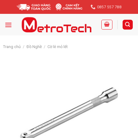
Skip
0857 557 788
to
content
Trang chủ
/
Đồ Nghề
/
Cờ lê mỏ lết