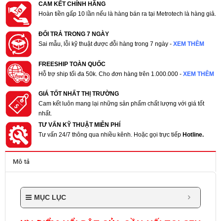
CAM KẾT CHÍNH HÃNG
Hoàn tiền gấp 10 lần nếu là hàng bán ra tại Metrotech là hàng giả.
ĐỔI TRẢ TRONG 7 NGÀY
Sai mẫu, lỗi kỹ thuật được đỗi hàng trong 7 ngày -
XEM THÊM
FREESHIP TOÀN QUỐC
Hỗ trợ ship tối đa 50k. Cho đơn hàng trên 1.000.000 -
XEM THÊM
GIÁ TỐT NHẤT THỊ TRƯỜNG
Cam kết luôn mang lại những sản phẩm chất lượng với giá tốt
nhất.
TƯ VẤN KỸ THUẬT MIỄN PHÍ
Tư vấn 24/7 thông qua nhiều kênh. Hoặc gọi trực tiếp
Hotline.
Mô tả
MỤC LỤC