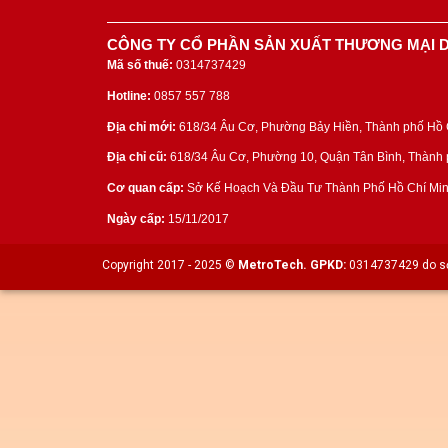
CÔNG TY CỔ PHẦN SẢN XUẤT THƯƠNG MẠI D
Mã số thuế:
0314737429
Hotline:
0857 557 788
Địa chỉ mới:
618/34 Âu Cơ, Phường Bảy Hiền, Thành phố Hồ C
Địa chỉ cũ:
618/34 Âu Cơ, Phường 10, Quận Tân Bình, Thành p
Cơ quan cấp:
Sở Kế Hoạch Và Đầu Tư Thành Phố Hồ Chí Min
Ngày cấp:
15/11/2017
Copyright 2017 - 2025 ©
MetroTech.
GPKD:
0314737429 do sở