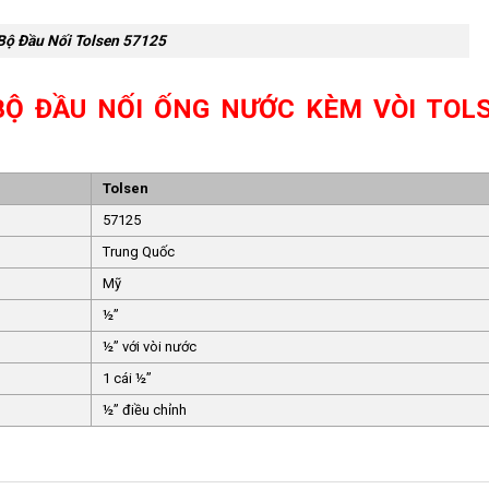
Bộ Đầu Nối Tolsen 57125
BỘ ĐẦU NỐI ỐNG NƯỚC KÈM VÒI TOL
Tolsen
57125
Trung Quốc
Mỹ
½’’
½’’ với vòi nước
1 cái ½’’
½’’ điều chỉnh