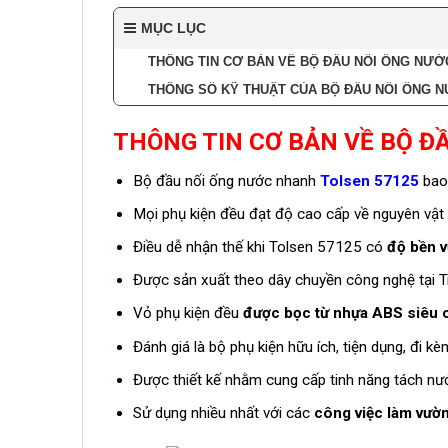
MỤC LỤC
THÔNG TIN CƠ BẢN VỀ BỘ ĐẦU NỐI ỐNG NƯỚ
THÔNG SỐ KỸ THUẬT CỦA BỘ ĐẦU NỐI ỐNG N
THÔNG TIN CƠ BẢN VỀ BỘ Đ
Bộ đầu nối ống nước nhanh
Tolsen 57125
bao
Mọi phụ kiện đều đạt độ cao cấp về nguyên vật liệ
Điều dễ nhận thế khi Tolsen 57125 có
độ bền vư
Được sản xuất theo dây chuyền công nghệ tại T
Vỏ phụ kiện đều
được bọc từ nhựa ABS siêu 
Đánh giá là bộ phụ kiện hữu ích, tiện dụng, đi 
Được thiết kế nhằm cung cấp tinh năng tách nư
Sử dụng nhiều nhất với các
công việc làm vườn