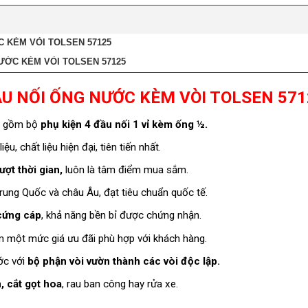
C KÈM VÒI TOLSEN 57125
ƯỚC KÈM VÒI TOLSEN 57125
ẦU NỐI ỐNG NƯỚC KÈM VÒI TOLSEN 571
 gồm bộ
phụ kiện 4 đầu nối 1 vỉ kèm ống ½.
u, chất liệu hiện đại, tiên tiến nhất.
ợt thời gian,
luôn là tâm điểm mua sắm.
rung Quốc và châu Âu, đạt tiêu chuẩn quốc tế.
cứng cáp
, khả năng bền bỉ được chứng nhận.
kèm một mức giá ưu đãi phù hợp với khách hàng.
ớc với
bộ phận vòi vườn thành các vòi độc lập.
, cắt gọt hoa
, rau ban công hay rửa xe.