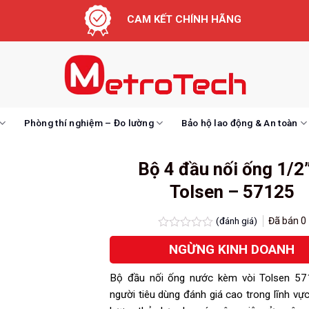
CAM KẾT CHÍNH HÃNG
Phòng thí nghiệm – Đo lường
Bảo hộ lao động & An toàn
Bộ 4 đầu nối ống 1/2
Tolsen – 57125
(đánh giá)
Đã bán
0
Được
NGỪNG KINH DOANH
xếp
hạng
0.0
Bộ đầu nối ống nước kèm vòi Tolsen 5
5
sao
người tiêu dùng đánh giá cao trong lĩnh vự