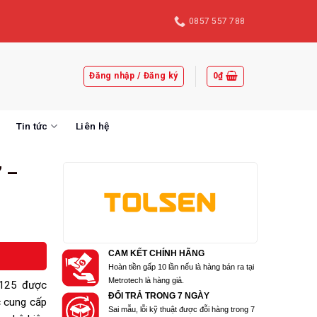
0857 557 788
Đăng nhập / Đăng ký
0
₫
Tin tức
Liên hệ
” –
CAM KẾT CHÍNH HÃNG
Hoàn tiền gấp 10 lần nếu là hàng bán ra tại
Metrotech là hàng giả.
7125 được
ĐỔI TRẢ TRONG 7 NGÀY
c cung cấp
Sai mẫu, lỗi kỹ thuật được đỗi hàng trong 7