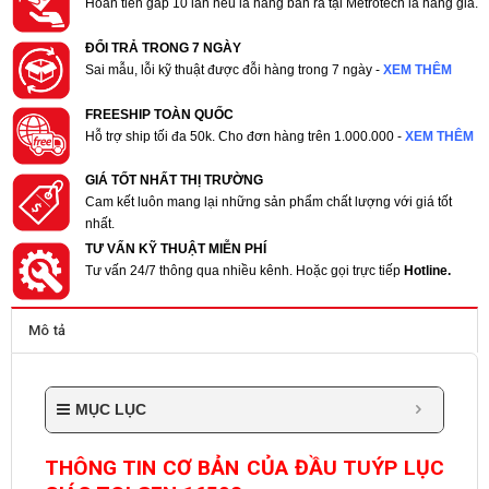
Hoàn tiền gấp 10 lần nếu là hàng bán ra tại Metrotech là hàng giả.
ĐỔI TRẢ TRONG 7 NGÀY
Sai mẫu, lỗi kỹ thuật được đỗi hàng trong 7 ngày -
XEM THÊM
FREESHIP TOÀN QUỐC
Hỗ trợ ship tối đa 50k. Cho đơn hàng trên 1.000.000 -
XEM THÊM
GIÁ TỐT NHẤT THỊ TRƯỜNG
Cam kết luôn mang lại những sản phẩm chất lượng với giá tốt
nhất.
TƯ VẤN KỸ THUẬT MIỄN PHÍ
Tư vấn 24/7 thông qua nhiều kênh. Hoặc gọi trực tiếp
Hotline.
Mô tả
MỤC LỤC
THÔNG TIN CƠ BẢN CỦA ĐẦU TUÝP LỤC