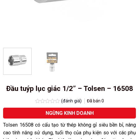
Đầu tuýp lục giác 1/2” – Tolsen – 16508
(đánh giá)
Đã bán
0
Được
NGỪNG KINH DOANH
xếp
hạng
0.0
Tolsen 16508 có cấu tạo từ thép không gỉ siêu bền bỉ, nâng
5
cao tính năng sử dụng, tuổi thọ của phụ kiện so với các phụ
sao