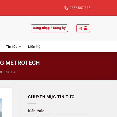
0857 557 788
Đăng nhập / Đăng ký
0
₫
Tin tức
Liên hệ
NG METROTECH
METROTECH
CHUYÊN MỤC TIN TỨC
Kiến thức