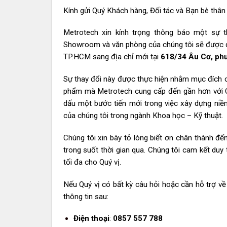
Kính gửi Quý Khách hàng, Đối tác và Bạn bè thân
Metrotech xin kính trọng thông báo một sự 
Showroom và văn phòng của chúng tôi sẽ được di 
TP.HCM sang địa chỉ mới tại
618/34 Âu Cơ, ph
Sự thay đổi này được thực hiện nhằm mục đích c
phẩm mà Metrotech cung cấp đến gần hơn với Qu
dấu một bước tiến mới trong việc xây dựng niề
của chúng tôi trong ngành Khoa học – Kỹ thuật.
Chúng tôi xin bày tỏ lòng biết ơn chân thành đ
trong suốt thời gian qua. Chúng tôi cam kết duy 
tối đa cho Quý vị.
Nếu Quý vị có bất kỳ câu hỏi hoặc cần hỗ trợ về b
thông tin sau:
Điện thoại
:
0857 557 788