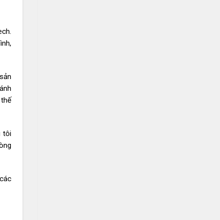
ech.
ình,
 sản
đánh
 thế
 tôi
lòng
các