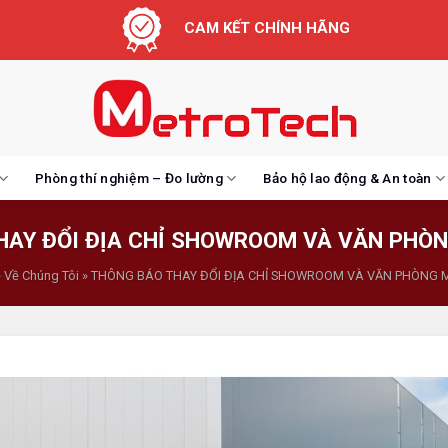
CAM KẾT CHÍNH HÃNG
Phòng thí nghiệm – Đo lường
Bảo hộ lao động & An toàn
HAY ĐỔI ĐỊA CHỈ SHOWROOM VÀ VĂN PHÒ
»
Về Chúng Tôi
»
THÔNG BÁO THAY ĐỔI ĐỊA CHỈ SHOWROOM VÀ VĂN PHÒNG 