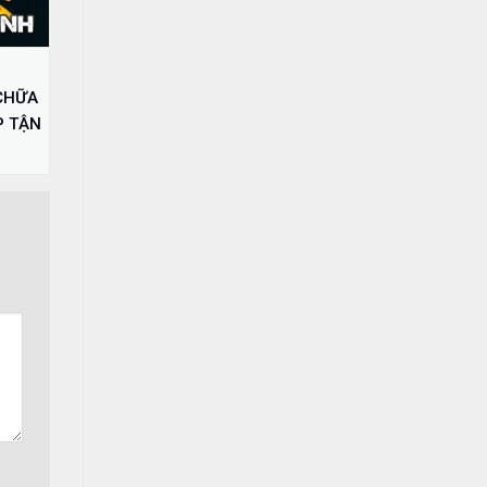
CHỮA
P TẬN