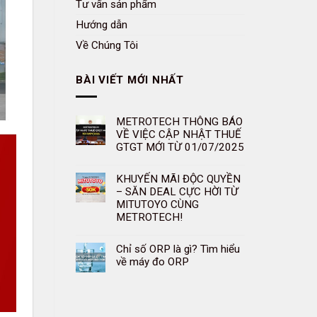
Tư vấn sản phẩm
Hướng dẫn
Về Chúng Tôi
BÀI VIẾT MỚI NHẤT
METROTECH THÔNG BÁO
VỀ VIỆC CẬP NHẬT THUẾ
GTGT MỚI TỪ 01/07/2025
KHUYẾN MÃI ĐỘC QUYỀN
– SĂN DEAL CỰC HỜI TỪ
MITUTOYO CÙNG
METROTECH!
Chỉ số ORP là gì? Tìm hiểu
về máy đo ORP