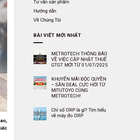
Tư vấn sản phẩm
Hướng dẫn
Về Chúng Tôi
BÀI VIẾT MỚI NHẤT
METROTECH THÔNG BÁO
VỀ VIỆC CẬP NHẬT THUẾ
GTGT MỚI TỪ 01/07/2025
KHUYẾN MÃI ĐỘC QUYỀN
– SĂN DEAL CỰC HỜI TỪ
MITUTOYO CÙNG
METROTECH!
Chỉ số ORP là gì? Tìm hiểu
về máy đo ORP
cao,
hiếc