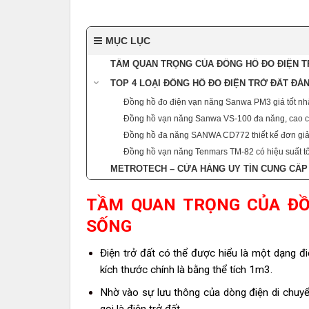
MỤC LỤC
TẦM QUAN TRỌNG CỦA ĐỒNG HỒ ĐO ĐIỆN T
TOP 4 LOẠI ĐỒNG HỒ ĐO ĐIỆN TRỞ ĐẤT ĐÁ
Đồng hồ đo điện vạn năng Sanwa PM3 giá tốt nh
Đồng hồ vạn năng Sanwa VS-100 đa năng, cao 
Đồng hồ đa năng SANWA CD772 thiết kế đơn giản
Đồng hồ vạn năng Tenmars TM-82 có hiệu suất tố
METROTECH – CỬA HÀNG UY TÍN CUNG CẤP
TẦM QUAN TRỌNG CỦA ĐỒ
SỐNG
Điện trở đất có thể được hiểu là một dạng đ
kích thước chính là bằng thể tích 1m3.
Nhờ vào sự lưu thông của dòng điện di chuyể
gọi là điện trở đất.