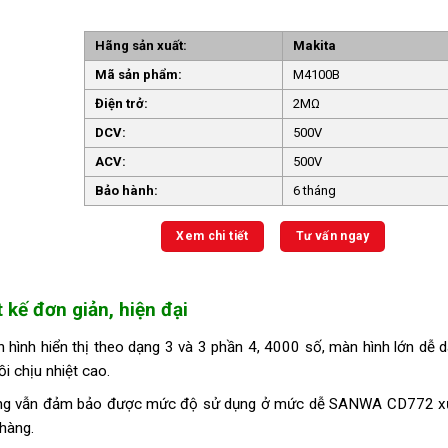
Hãng sản xuất:
Makita
Mã sản phẩm:
M4100B
Điện trở:
2MΩ
DCV:
500V
ACV:
500V
Bảo hành:
6 tháng
Xem chi tiết
Tư vấn ngay
kế đơn giản, hiện đại
nh hiển thị theo dạng 3 và 3 phần 4, 4000 số, màn hình lớn dễ 
i chịu nhiệt cao.
nhưng vẫn đảm bảo được mức độ sử dụng ở mức dễ SANWA CD772 
hàng.