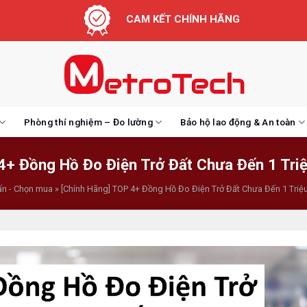
CAM KẾT CHÍNH HÃNG
Phòng thí nghiệm – Đo lường
Bảo hộ lao động & An toàn
 4+ Đồng Hồ Đo Điện Trở Đất Chưa Đến 1 Tr
ấn - Chọn mua
»
[Chính Hãng] TOP 4+ Đồng Hồ Đo Điện Trở Đất Chưa Đến 1 Tri