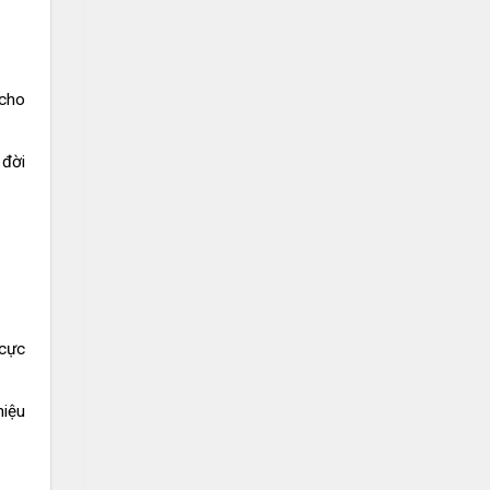
 cho
 đời
 cực
hiệu