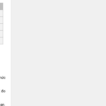
chức
g đo
oạn.