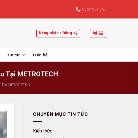
0857 557 788
Đăng nhập / Đăng ký
0
₫
Tin tức
Liên hệ
iệu Tại METROTECH
ệu Tại METROTECH
CHUYÊN MỤC TIN TỨC
Kiến thức