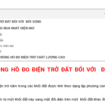
RỞ ĐẤT ĐỐI VỚI ĐỜI SỐNG
NG MUA NHẤT HIỆN NAY
ất
cấp
, hiện đại
t
 ĐỒNG HỒ ĐO ĐIỆN TRỞ CHẤT LƯỢNG CAO
NG HỒ ĐO ĐIỆN TRỞ ĐẤT ĐỐI VỚI Đ
iện trở nằm trong các khối đất được tính theo dạng lập phương cù
n từ một khối đất này sang mặt đối diện trên một khối đất khác 