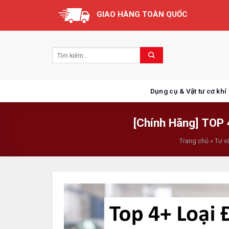
Skip
GIAO HÀNG TOÀN QUỐC
to
content
Dụng cụ & Vật tư cơ khí
[Chính Hãng] TOP
Trang chủ
»
Tư v