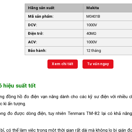
Hãng sản xuất:
Makita
Mã sản phẩm:
M0401B
DCV:
1000V
Điện trở:
40MΩ
ACV:
1000V
Bảo hành:
12 tháng
Xem chi tiết
Tư vấn ngay
hiệu suất tốt
 đồng hồ đo điện vạn năng dành cho các kỹ sư điện với nhiều 
 kì ấn tượng.
ông đo được dòng điện, tuy nhiên Tenmars TM-82 lại có khả năn
, có thể làm việc trong một thời gian rất dài mà không lo bị gián đ