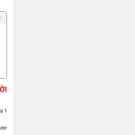
ỜI
ng 1
được