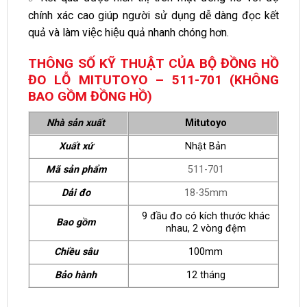
chính xác cao giúp người sử dụng dễ dàng đọc kết
quả và làm việc hiệu quả nhanh chóng hơn.
THÔNG SỐ KỸ THUẬT CỦA BỘ ĐỒNG HỒ
ĐO LỖ MITUTOYO – 511-701 (KHÔNG
BAO GỒM ĐỒNG HỒ)
Nhà sản xuất
Mitutoyo
Xuất xứ
Nhật Bản
Mã sản phẩm
511-701
Dải đo
18-35mm
9 đầu đo có kích thước khác
Bao gồm
nhau, 2 vòng đệm
Chiều sâu
100mm
Bảo hành
12 tháng