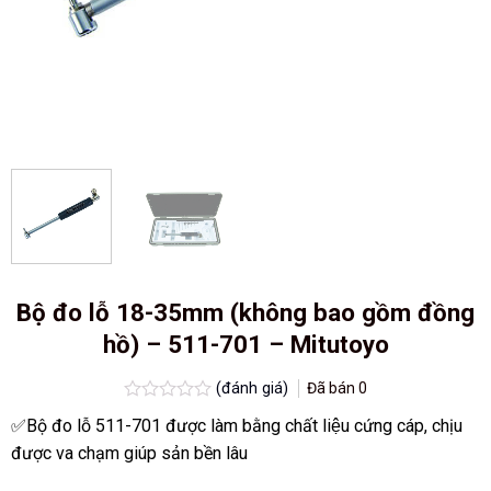
Bộ đo lỗ 18-35mm (không bao gồm đồng
hồ) – 511-701 – Mitutoyo
(đánh giá)
Đã bán
0
Được
✅Bộ đo lỗ 511-701 được làm bằng chất liệu cứng cáp, chịu
xếp
hạng
được va chạm giúp sản bền lâu
0.0
5