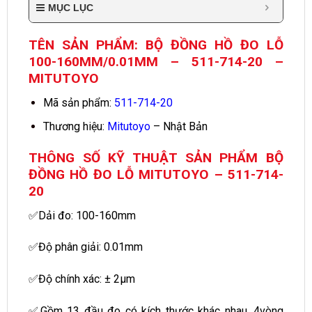
MỤC LỤC
TÊN SẢN PHẨM: BỘ ĐỒNG HỒ ĐO LỖ
100-160MM/0.01MM – 511-714-20 –
MITUTOYO
Mã sản phẩm:
511-714-20
Thương hiệu:
Mitutoyo
– Nhật Bản
THÔNG SỐ KỸ THUẬT SẢN PHẨM BỘ
ĐỒNG HỒ ĐO LỖ MITUTOYO – 511-714-
20
✅Dải đo: 100-160mm
✅Độ phân giải: 0.01mm
✅Độ chính xác: ± 2µm
✅Gồm 13 đầu đo có kích thước khác nhau, 4vòng