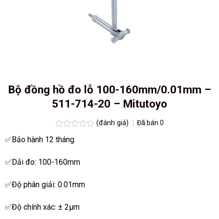
Bộ đồng hồ đo lỗ 100-160mm/0.01mm –
511-714-20 – Mitutoyo
(đánh giá)
Đã bán
0
Được
✅Bảo hành 12 tháng
xếp
hạng
0.0
✅Dải đo: 100-160mm
5
sao
✅Độ phân giải: 0.01mm
✅Độ chính xác: ± 2µm