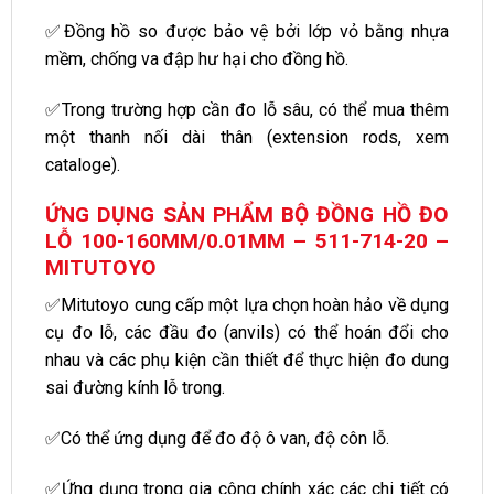
✅Đồng hồ so được bảo vệ bởi lớp vỏ bằng nhựa
mềm, chống va đập hư hại cho đồng hồ.
✅Trong trường hợp cần đo lỗ sâu, có thể mua thêm
một thanh nối dài thân (extension rods, xem
cataloge).
ỨNG DỤNG SẢN PHẨM BỘ ĐỒNG HỒ ĐO
LỖ 100-160MM/0.01MM – 511-714-20 –
MITUTOYO
✅Mitutoyo cung cấp một lựa chọn hoàn hảo về dụng
cụ đo lỗ, các đầu đo (anvils) có thể hoán đổi cho
nhau và các phụ kiện cần thiết để thực hiện đo dung
sai đường kính lỗ trong.
✅Có thể ứng dụng để đo độ ô van, độ côn lỗ.
✅Ứng dụng trong gia công chính xác các chi tiết có