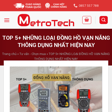
Skip
0857 557 788
to
content
TOP 5+ NHỮNG LOẠI ĐỒNG HỒ VẠN NĂNG
THÔNG DỤNG NHẤT HIỆN NAY
Trang chủ
»
Tư vấn - Chọn mua
»
TOP 5+ NHỮNG LOẠI ĐỒNG HỒ VẠN NĂNG
THÔNG DỤNG NHẤT HIỆN NAY