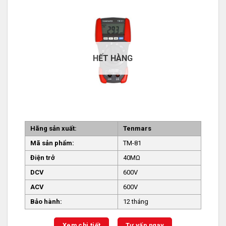
HẾT HÀNG
Hãng sản xuất:
Tenmars
Mã sản phẩm:
TM-81
Điện trở
40MΩ
DCV
600V
ACV
600V
Bảo hành:
12 tháng
Xem chi tiết
Tư vấn ngay