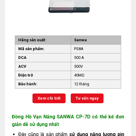
Hãng sản xuất:
Sanwa
Mã sản phẩm:
PS8A
DCA
500 A
ACV
500V
Điện trở
40MΩ
Bảo hành:
12 tháng
Xem chi tiết
Tư vấn ngay
Đồng Hồ Vạn Năng SANWA CP-7D có thế kế đơn
giản dễ sử dụng nhất
Đây cũng là sản phẩm
sử dụng năng lượng pin