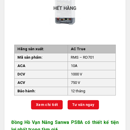
HẾT HÀNG
Hãng sản xuất:
AC True
Mã sản phẩm:
RMS – RD701
ACA
10A
DCV
1000 V
ACV
750 V
Bảo hành:
12 tháng
Xem chi tiết
Tư vấn ngay
Đồng Hồ Vạn Năng Sanwa PS8A có thiết kế tiện
lợi nhất trong tầm giá