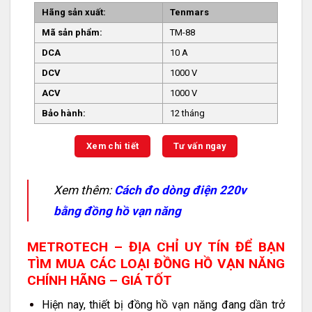
Hãng sản xuất:
Tenmars
Mã sản phẩm:
TM-88
DCA
10 A
DCV
1000 V
ACV
1000 V
Bảo hành:
12 tháng
Xem chi tiết
Tư vấn ngay
Xem thêm:
Cách đo dòng điện 220v
bằng đồng hồ vạn năng
METROTECH – ĐỊA CHỈ UY TÍN ĐỂ BẠN
TÌM MUA CÁC LOẠI ĐỒNG HỒ VẠN NĂNG
CHÍNH HÃNG – GIÁ TỐT
Hiện nay, thiết bị đồng hồ vạn năng đang dần trở