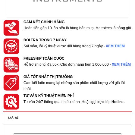
CAM KẾT CHÍNH HÃNG
Hoàn tiền gấp 10 lần nếu là hàng bán ra tại Metrotech là hàng giả.
ĐỔI TRẢ TRONG 7 NGÀY
Sai mẫu, lỗi kỹ thuật được đỗi hàng trong 7 ngày -
XEM THÊM
FREESHIP TOÀN QUỐC
Hỗ trợ ship tối đa 50k. Cho đơn hàng trên 1.000.000 -
XEM THÊM
GIÁ TỐT NHẤT THỊ TRƯỜNG
Cam kết luôn mang lại những sản phẩm chất lượng với giá tốt
nhất.
TƯ VẤN KỸ THUẬT MIỄN PHÍ
Tư vấn 24/7 thông qua nhiều kênh. Hoặc gọi trực tiếp
Hotline.
Mô tả