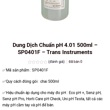
Dung Dịch Chuẩn pH 4.01 500ml –
SP0401F – Trans Instruments
(đánh giá)
Đã bán
0
Được
✅Mã sản phẩm : SP0401F
xếp
hạng
0.0
✅Quy cách đóng gói : chai 500ml
5
sao
✅Hiệu chuẩn áp dụng cho máy đo pH : Eco pH +, Senz pH,
Senz pH Pro, Horti Care pH Check, Uni pH Testa, tất cả các
máy pH cầm tay và pH để bàn.