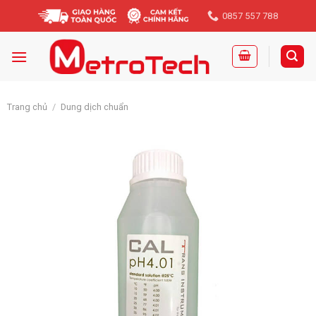
Skip
0857 557 788
to
content
Trang chủ
/
Dung dịch chuẩn