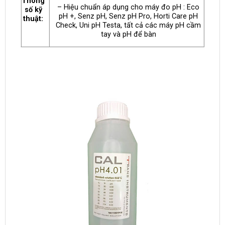
Thông
– Hiệu chuẩn áp dụng cho máy đo pH : Eco
số kỹ
pH +, Senz pH, Senz pH Pro, Horti Care pH
thuật:
Check, Uni pH Testa, tất cả các máy pH cầm
tay và pH để bàn