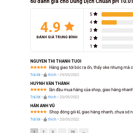
60 đánh giá cho
Dung Dịch Chuẩn pH 10.0
5
4.9
4
3
ĐÁNH GIÁ TRUNG BÌNH
2
1
NGUYEN THI THANH TUOI
Hàng giao tới bóc ra ổn, thấy oke nhưng mà ch
Được xếp
Trả lời
•
thích
•
29/05/2022
hạng
5
5
sao
HUỲNH VĂN THÀNH
lần đầu mua hàng của shop, giao hàng nhanh 
Được xếp
Trả lời
•
thích
•
20/05/2022
hạng
5
5
sao
HÁN ANH VŨ
Shop đóng gói kĩ, giao hàng nhanh, chưa sd nê
Được xếp
Trả lời
•
thích
•
20/05/2022
hạng
5
5
sao
1
2
3
…
20
→