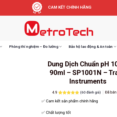
CAM KẾT CHÍNH HÃNG
Phòng thí nghiệm – Đo lường
Bảo hộ lao động & An toàn
Dung Dịch Chuẩn pH 1
90ml – SP1001N – Tr
Instruments
(
60
đánh giá)
Đã bá
4.9
4.9
60
trên 5
✅ Cam kết sản phẩm chính hãng
dựa trên
đánh giá
✅ Chất lượng tốt