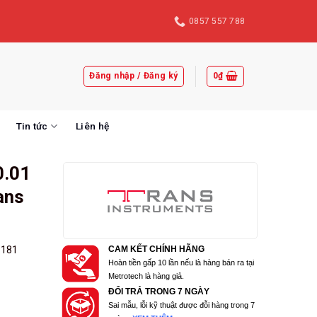
0857 557 788
Đăng nhập / Đăng ký
0
₫
Tin tức
Liên hệ
0.01
ans
n
181
CAM KẾT CHÍNH HÃNG
Hoàn tiền gấp 10 lần nếu là hàng bán ra tại
Metrotech là hàng giả.
ĐỔI TRẢ TRONG 7 NGÀY
Sai mẫu, lỗi kỹ thuật được đỗi hàng trong 7