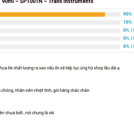
1 90ml – SP1001N – Trans Instruments
90%
10%
0%
| 
0%
| 
0%
| 
ưa bk chất lượng ra sao nếu ổn sẽ tiếp tục ủng hộ shop lâu dài ạ
chóng, nhân viên nhiệt tình, gói hàng chắc chắn
n chưa biết , nói chung là oki