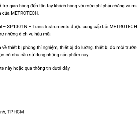
rợ giao hàng đến tận tay khách hàng với mức phí phải chăng và mi
inh của METROTECH.
l – SP1001N – Trans Instruments được cung cấp bởi METROTECH
hư những dịch vụ hậu mãi.
 thiết bị phòng thí nghiệm, thiết bị đo lường, thiết bị đo môi trườn
 bạn có nhu cầu sử dụng những sản phẩm này.
ite này hoặc qua thông tin dưới đây:
ình, TP.HCM