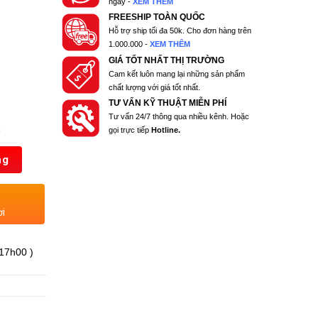
ngày -
XEM THÊM
FREESHIP TOÀN QUỐC
Hỗ trợ ship tối đa 50k. Cho đơn hàng trên
1.000.000 -
XEM THÊM
GIÁ TỐT NHẤT THỊ TRƯỜNG
Cam kết luôn mang lại những sản phẩm
chất lượng với giá tốt nhất.
TƯ VẤN KỸ THUẬT MIỄN PHÍ
Tư vấn 24/7 thông qua nhiều kênh. Hoặc
)
gọi trực tiếp
Hotline.
ng
ơi
 17h00 )