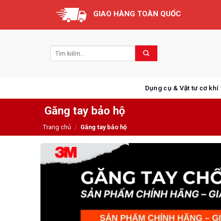
Skip
GIAO HÀNG TOÀN QUỐC
to
content
Dụng cụ & Vật tư cơ khí
Găng tay bảo hộ
Trang chủ
/
Găng tay bảo hộ