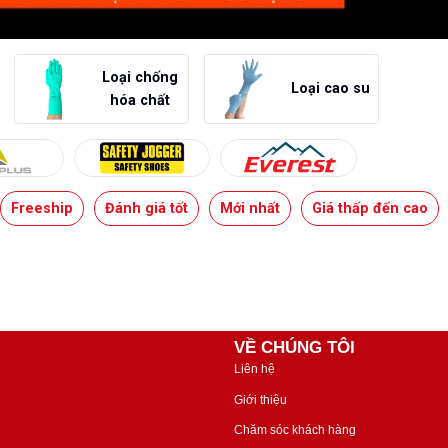
Loại chống
Loại cao su
hóa chất
Freeship
Đánh giá tốt
Mới nhất
Giá thấp đến cao
VỀ CHÚNG TÔI
Liên hệ
Giới thiệu
Chăm sóc khách hàng