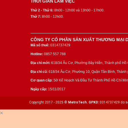
THỜI GIAN LÀM VIỆC
Thứ 2 - Thứ 6:
8h00 - 12h00 và 13h00 - 17h00.
Thứ 7:
8h00 - 12h00.
CÔNG TY CỔ PHẦN SẢN XUẤT THƯƠNG MẠI D
Mã số thuế:
0314737429
Hotline:
0857 557 788
Địa chỉ mới:
618/34 Âu Cơ, Phường Bảy Hiền, Thành phố Hồ C
Địa chỉ cũ:
618/34 Âu Cơ, Phường 10, Quận Tân Bình, Thành p
Cơ quan cấp:
Sở Kế Hoạch Và Đầu Tư Thành Phố Hồ Chí Min
Ngày cấp:
15/11/2017
Copyright 2017 - 2025 ©
MetroTech.
GPKD:
0314737429 do sở