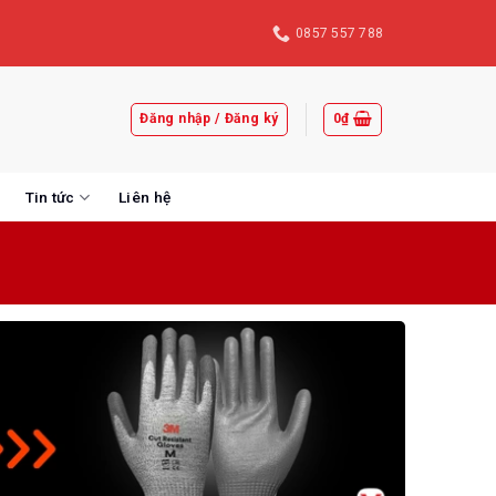
0857 557 788
Đăng nhập / Đăng ký
0
₫
Tin tức
Liên hệ