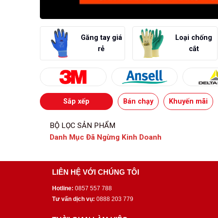
Găng tay giá
Loại chống
rẻ
cắt
Sắp xếp
Bán chạy
Khuyến mãi
BỘ LỌC SẢN PHẨM
Danh Mục Đã Ngừng Kinh Doanh
LIÊN HỆ VỚI CHÚNG TÔI
Hotline:
0857 557 788
Tư vấn dịch vụ:
0888 203 779