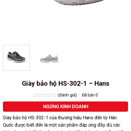
Giày bảo hộ HS-302-1 – Hans
(đánh giá)
Đã bán
0
Được
NGỪNG KINH DOANH
xếp
hạng
0.0
Giày bảo hộ HS-302-1 của thương hiệu Hans đến từ Hàn
5
Quốc được biết đến là một sản phẩm đáp ứng đầy đủ các
sao