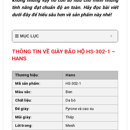
không những vậy nó còn sở hữu cho mình những
tính năng đạt chuẩn độ an toàn. Hãy đọc bài viết
dưới đây để hiểu sâu hơn về sản phẩm này nhé!
MỤC LỤC
THÔNG TIN VỀ GIÀY BẢO HỘ HS-302-1 –
HANS
Thương hiệu:
Hans
Mã sản phẩm:
HS-302-1
Màu sắc:
Đen
Chất liệu:
Da bò
Đế giày:
Pyrone và cao su
Mũi giày:
Thép
Lót trong:
Mesh