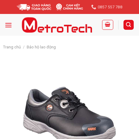
Skip
0857 557 788
to
content
Trang chủ
/
Bảo hộ lao động