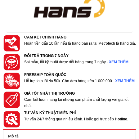
CAM KẾT CHÍNH HÃNG
Hoàn tiền gấp 10 lần nếu là hàng bán ra tại Metrotech là hàng giả.
ĐỔI TRẢ TRONG 7 NGÀY
Sai mẫu, lỗi kỹ thuật được đỗi hàng trong 7 ngày -
XEM THÊM
FREESHIP TOÀN QUỐC
Hỗ trợ ship tối đa 50k. Cho đơn hàng trên 1.000.000 -
XEM THÊM
GIÁ TỐT NHẤT THỊ TRƯỜNG
Cam kết luôn mang lại những sản phẩm chất lượng với giá tốt
nhất.
TƯ VẤN KỸ THUẬT MIỄN PHÍ
Tư vấn 24/7 thông qua nhiều kênh. Hoặc gọi trực tiếp
Hotline.
Mô tả