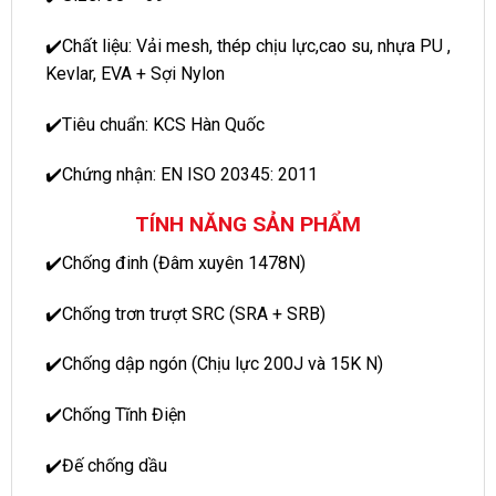
✔️Chất liệu: Vải mesh, thép chịu lực,cao su, nhựa PU ,
Kevlar, EVA + Sợi Nylon
✔️Tiêu chuẩn: KCS Hàn Quốc
✔️Chứng nhận: EN ISO 20345: 2011
TÍNH NĂNG SẢN PHẨM
✔️Chống đinh (Đâm xuyên 1478N)
✔️Chống trơn trượt SRC (SRA + SRB)
✔️Chống dập ngón (Chịu lực 200J và 15K N)
✔️Chống Tĩnh Điện
✔️Đế chống dầu