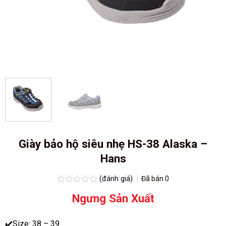
Giày bảo hộ siêu nhẹ HS-38 Alaska –
Hans
(đánh giá)
Đã bán
0
Được
Ngưng Sản Xuất
xếp
hạng
0.0
5
✔️Size: 38 – 39