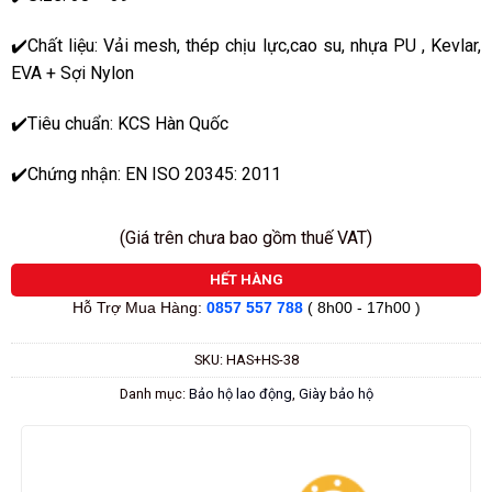
sao
✔️Chất liệu: Vải mesh, thép chịu lực,cao su, nhựa PU , Kevlar,
EVA + Sợi Nylon
✔️Tiêu chuẩn: KCS Hàn Quốc
✔️Chứng nhận: EN ISO 20345: 2011
(Giá trên chưa bao gồm thuế VAT)
HẾT HÀNG
Hỗ Trợ Mua Hàng:
0857 557 788
( 8h00 - 17h00 )
SKU:
HAS+HS-38
Danh mục:
Bảo hộ lao động
,
Giày bảo hộ