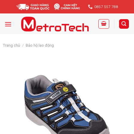
Skip
0857 557 788
to
content
Trang chủ
/
Bảo hộ lao động