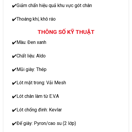
✔️Giảm chấn hiệu quả khu vực gót chân
✔️Thoáng khí, khô ráo
THÔNG SỐ KỸ THUẬT
✔️Màu: Đen xanh
✔️Chất liệu: Aldo
✔️Mũi giày: Thép
✔️Lót mặt trong: Vải Mesh
✔️Lót chân làm từ E.V.A
✔️Lót chống đinh: Kevlar
✔️Đế giày: Pyron/cao su (2 lớp)