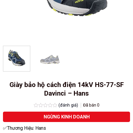
Giày bảo hộ cách điện 14kV HS-77-SF
Davinci – Hans
(đánh giá)
Đã bán
0
Được
NGỪNG KINH DOANH
xếp
hạng
0.0
✅Thương Hiệu: Hans
5