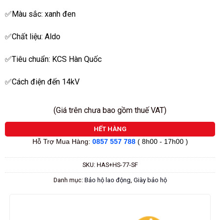
sao
✅Màu sắc: xanh đen
✅Chất liệu: Aldo
✅Tiêu chuẩn: KCS Hàn Quốc
✅Cách điện đến 14kV
(Giá trên chưa bao gồm thuế VAT)
HẾT HÀNG
Hỗ Trợ Mua Hàng:
0857 557 788
( 8h00 - 17h00 )
SKU:
HAS+HS-77-SF
Danh mục:
Bảo hộ lao động
,
Giày bảo hộ