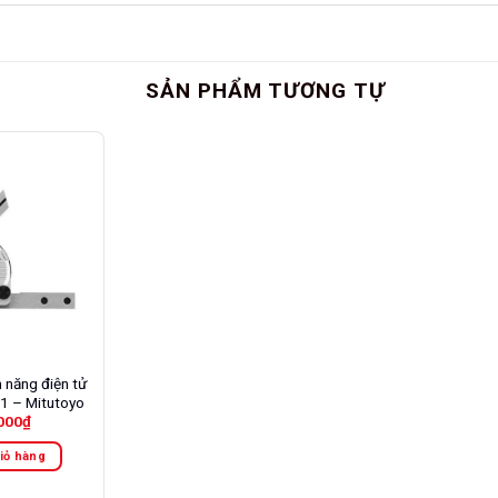
SẢN PHẨM TƯƠNG TỰ
 năng điện tử
 – Mitutoyo
000
₫
iỏ hàng