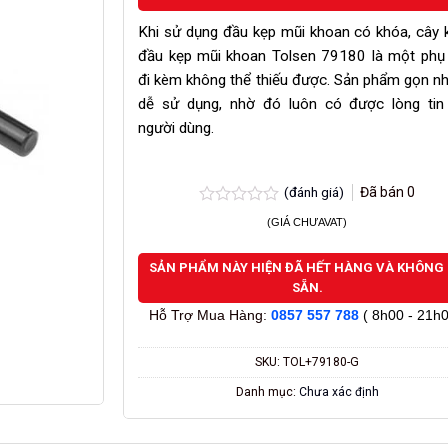
Khi sử dụng đầu kẹp mũi khoan có khóa, cây 
đầu kẹp mũi khoan Tolsen 79180 là một phụ 
đi kèm không thể thiếu được. Sản phẩm gọn nh
dễ sử dụng, nhờ đó luôn có được lòng tin
người dùng.
(đánh giá)
Đã bán
0
Được
(GIÁ CHƯAVAT)
xếp
hạng
0.0
SẢN PHẨM NÀY HIỆN ĐÃ HẾT HÀNG VÀ KHÔNG
5
SẴN.
sao
Hỗ Trợ Mua Hàng:
0857 557 788
( 8h00 - 21h0
SKU:
TOL+79180-G
Danh mục:
Chưa xác định