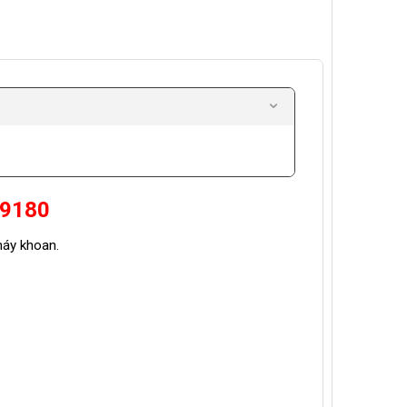
79180
áy khoan.