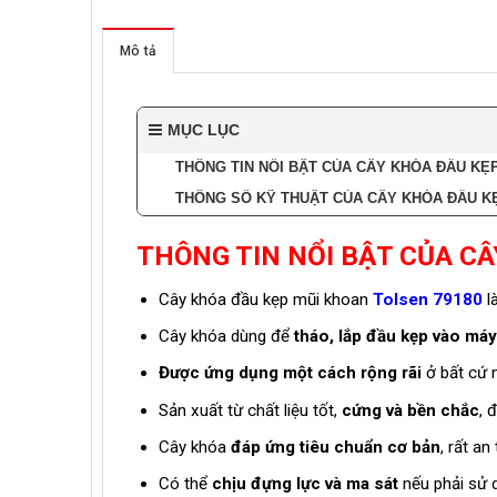
Mô tả
MỤC LỤC
THÔNG TIN NỔI BẬT CỦA CÂY KHÓA ĐẦU KẸ
THÔNG SỐ KỸ THUẬT CỦA CÂY KHÓA ĐẦU KẸ
THÔNG TIN NỔI BẬT CỦA C
Cây khóa đầu kẹp mũi khoan
Tolsen 79180
l
Cây khóa dùng để
tháo, lắp đầu kẹp vào má
Được ứng dụng một cách rộng rãi
ở bất cứ 
Sản xuất từ chất liệu tốt,
cứng và bền chắc
, 
Cây khóa
đáp ứng tiêu chuẩn cơ bản
, rất an
Có thể
chịu đựng lực và ma sát
nếu phải sử d