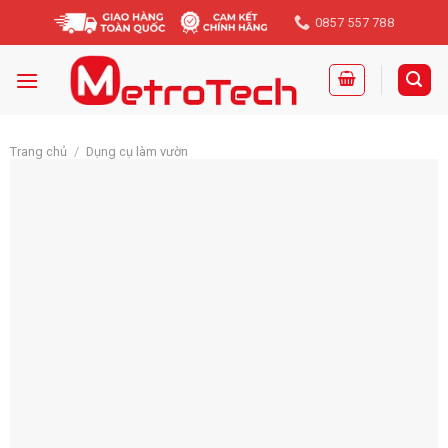
Skip
0857 557 788
to
content
Trang chủ
/
Dụng cụ làm vườn