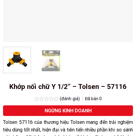
Khớp nối chữ Y 1/2” – Tolsen – 57116
(đánh giá)
Đã bán
0
Được
NGỪNG KINH DOANH
xếp
hạng
0.0
Tolsen 57116 của thương hiệu Tolsen mang đến trải nghiệm
5
tiêu dùng tốt nhất, hiện đại và tiên tiến nhiều phần khi so sánh
sao