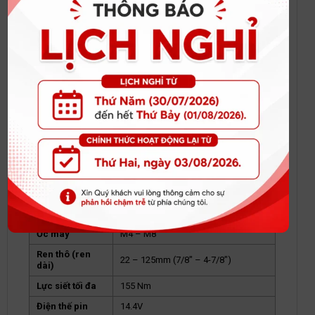
Máy bắt vít dùng pin Makita DTD134Z
THÔNG SỐ KỸ THUẬT CỦA MÁY BẮT
VÍT DÙNG PIN MAKITA DTD134Z
Hãng sản xuất
Makita
Mã sản phẩm
DTD134Z
Xuất xứ
Trung Quốc
Ốc tiêu chuẩn
M5 – M14
Ốc đàn hồi cao
M5 – M12
Ốc máy
M4 – M8
Ren thô (ren
22 – 125mm (7/8″ – 4-7/8″)
dài)
Lực siết tối đa
155 Nm
Điện thế pin
14.4V