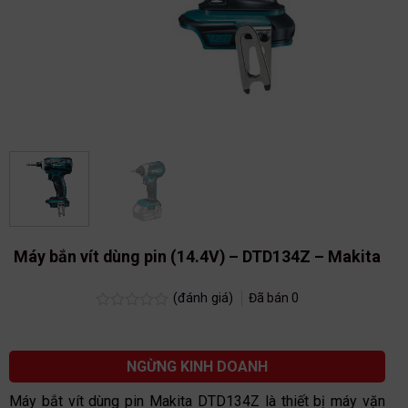
Máy bắn vít dùng pin (14.4V) – DTD134Z – Makita
(đánh giá)
Đã bán
0
Được
xếp
hạng
0.0
NGỪNG KINH DOANH
5
sao
Máy bắt vít dùng pin Makita DTD134Z là thiết bị máy vặn