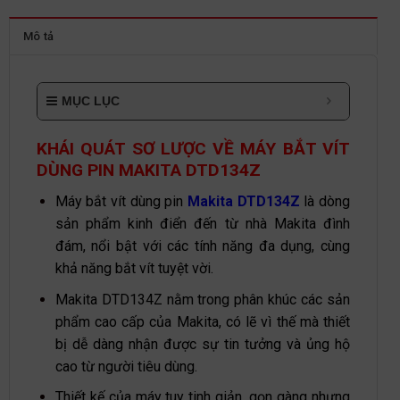
Mô tả
MỤC LỤC
KHÁI QUÁT SƠ LƯỢC VỀ MÁY BẮT VÍT
DÙNG PIN MAKITA DTD134Z
Máy bắt vít dùng pin
Makita DTD134Z
là dòng
sản phẩm kinh điển đến từ nhà Makita đình
đám, nổi bật với các tính năng đa dụng, cùng
khả năng bắt vít tuyệt vời.
Makita DTD134Z nằm trong phân khúc các sản
phẩm cao cấp của Makita, có lẽ vì thế mà thiết
bị dễ dàng nhận được sự tin tưởng và ủng hộ
cao từ người tiêu dùng.
Thiết kế của máy tuy tinh giản, gọn gàng nhưng