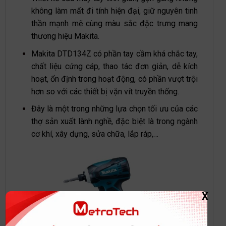
không làm mất đi tính hiện đại, giữ nguyên tinh
thần mạnh mẽ cùng màu sắc đặc trưng mang
thương hiệu Makita.
Makita DTD134Z có phần tay cầm khá chắc tay,
chất liệu cứng cáp, thao tác đơn giản, dễ kích
hoạt, ổn định trong hoạt động, có phần vượt trội
hơn so với các thiết bị vặn vít truyền thống.
Đây là một trong những lựa chọn tối ưu của các
thợ sản xuất lành nghề, đặc biệt là trong ngành
cơ khí, xây dựng, sửa chữa, lắp ráp,…
X