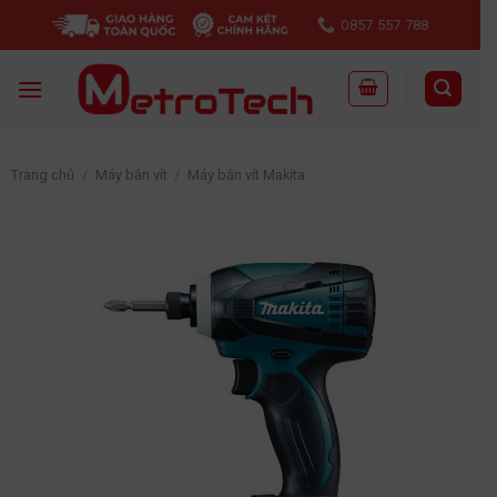
Skip
0857 557 788
to
content
Trang chủ
/
Máy bắn vít
/
Máy bắn vít Makita