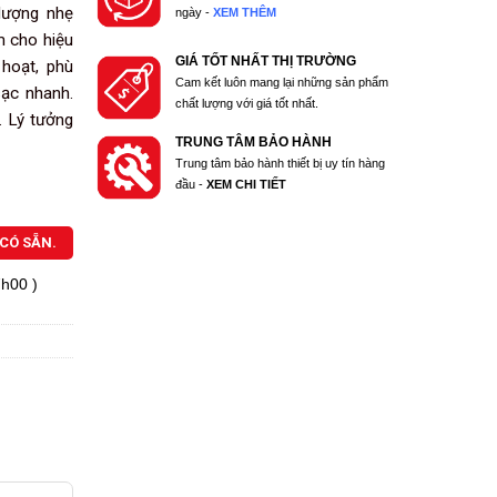
lượng nhẹ
ngày -
XEM THÊM
m cho hiệu
GIÁ TỐT NHẤT THỊ TRƯỜNG
 hoạt, phù
Cam kết luôn mang lại những sản phẩm
 sạc nhanh.
chất lượng với giá tốt nhất.
. Lý tưởng
TRUNG TÂM BẢO HÀNH
Trung tâm bảo hành thiết bị uy tín hàng
đầu -
XEM CHI TIẾT
CÓ SẴN.
7h00 )