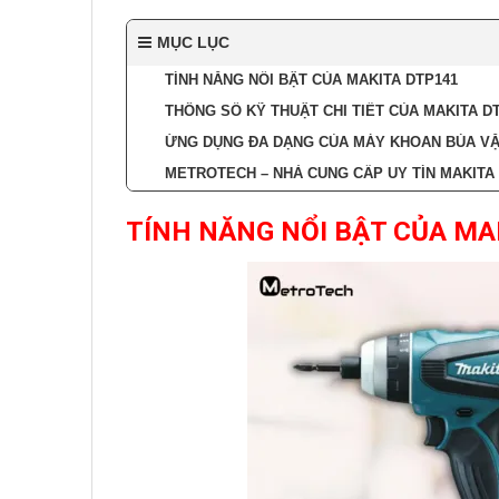
MỤC LỤC
TÍNH NĂNG NỔI BẬT CỦA MAKITA DTP141
THÔNG SỐ KỸ THUẬT CHI TIẾT CỦA MAKITA D
ỨNG DỤNG ĐA DẠNG CỦA MÁY KHOAN BÚA VẶN
METROTECH – NHÀ CUNG CẤP UY TÍN MAKITA
TÍNH NĂNG NỔI BẬT CỦA MA