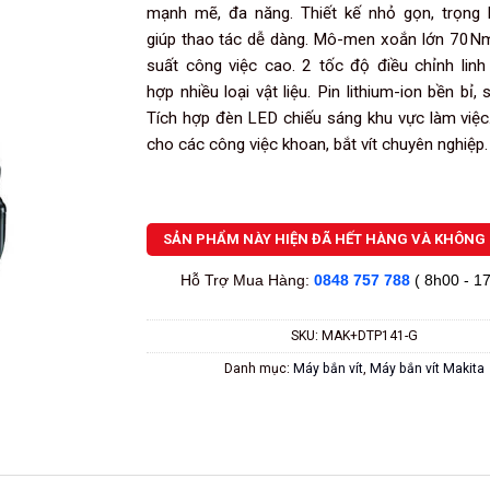
mạnh mẽ, đa năng. Thiết kế nhỏ gọn, trọng 
giúp thao tác dễ dàng. Mô-men xoắn lớn 70N
suất công việc cao. 2 tốc độ điều chỉnh linh
hợp nhiều loại vật liệu. Pin lithium-ion bền bỉ,
Tích hợp đèn LED chiếu sáng khu vực làm việc
cho các công việc khoan, bắt vít chuyên nghiệp.
SẢN PHẨM NÀY HIỆN ĐÃ HẾT HÀNG VÀ KHÔNG 
Hỗ Trợ Mua Hàng:
0848 757 788
( 8h00 - 1
SKU:
MAK+DTP141-G
Danh mục:
Máy bắn vít
,
Máy bắn vít Makita