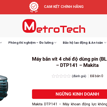
CAM KẾT CHÍNH HÃNG
Phòng thí nghiệm – Đo lường
Bảo hộ lao động & An toàn
Máy bắn vít 4 chế độ dùng pin (BL
– DTP141 – Makita
(đánh giá)
Đã bán
0
Được
xếp
hạng
NGỪNG KINH DOANH
0.0
5
sao
Makita DTP141 – Máy khoan động lực khôn