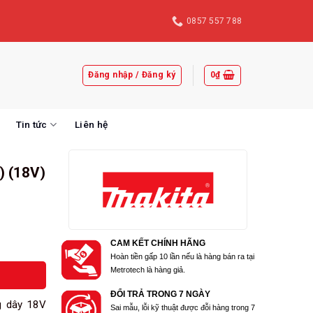
0857 557 788
Đăng nhập / Đăng ký
0
₫
Tin tức
Liên hệ
) (18V)
CAM KẾT CHÍNH HÃNG
Hoàn tiền gấp 10 lần nếu là hàng bán ra tại
Metrotech là hàng giả.
ĐỔI TRẢ TRONG 7 NGÀY
g dây 18V
Sai mẫu, lỗi kỹ thuật được đỗi hàng trong 7