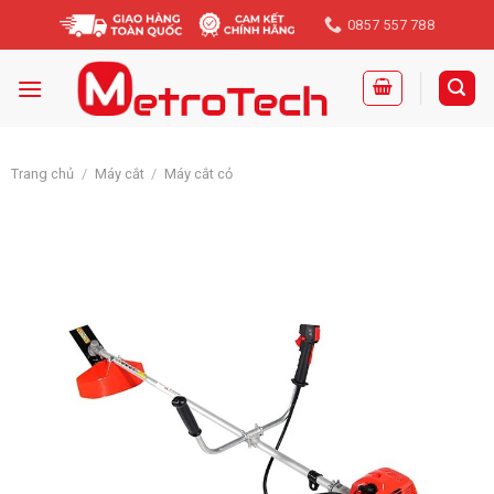
Skip
0857 557 788
to
content
Trang chủ
/
Máy cắt
/
Máy cắt cỏ