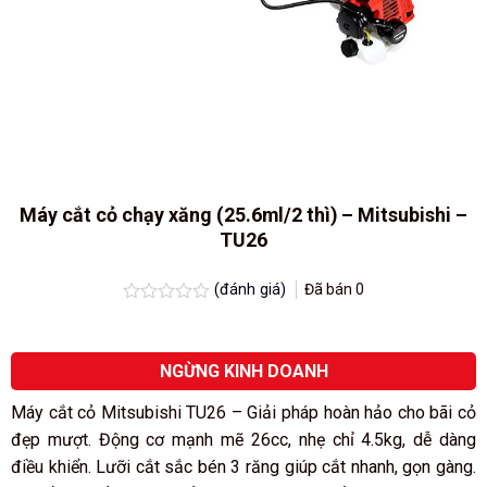
Máy cắt cỏ chạy xăng (25.6ml/2 thì) – Mitsubishi –
TU26
(đánh giá)
Đã bán
0
Được
xếp
hạng
0.0
NGỪNG KINH DOANH
5
sao
Máy cắt cỏ Mitsubishi TU26 – Giải pháp hoàn hảo cho bãi cỏ
đẹp mượt. Động cơ mạnh mẽ 26cc, nhẹ chỉ 4.5kg, dễ dàng
điều khiển. Lưỡi cắt sắc bén 3 răng giúp cắt nhanh, gọn gàng.