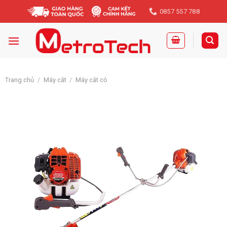
Skip
0857 557 788
to
content
Trang chủ
/
Máy cắt
/
Máy cắt cỏ