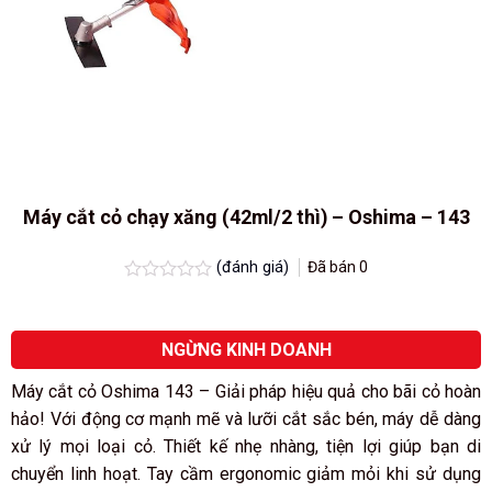
Máy cắt cỏ chạy xăng (42ml/2 thì) – Oshima – 143
(đánh giá)
Đã bán
0
Được
xếp
hạng
0.0
NGỪNG KINH DOANH
5
sao
Máy cắt cỏ Oshima 143 – Giải pháp hiệu quả cho bãi cỏ hoàn
hảo! Với động cơ mạnh mẽ và lưỡi cắt sắc bén, máy dễ dàng
xử lý mọi loại cỏ. Thiết kế nhẹ nhàng, tiện lợi giúp bạn di
chuyển linh hoạt. Tay cầm ergonomic giảm mỏi khi sử dụng