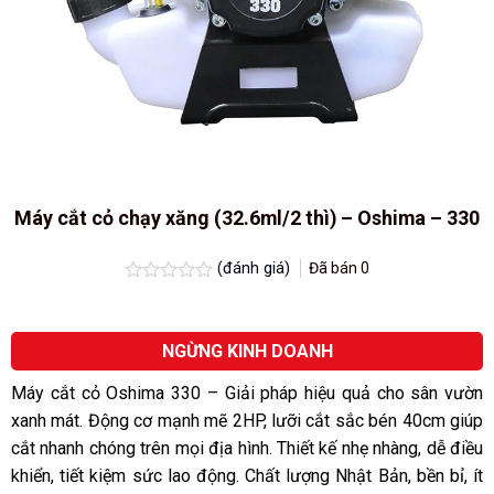
Máy cắt cỏ chạy xăng (32.6ml/2 thì) – Oshima – 330
(đánh giá)
Đã bán
0
Được
xếp
hạng
0.0
NGỪNG KINH DOANH
5
sao
Máy cắt cỏ Oshima 330 – Giải pháp hiệu quả cho sân vườn
xanh mát. Động cơ mạnh mẽ 2HP, lưỡi cắt sắc bén 40cm giúp
cắt nhanh chóng trên mọi địa hình. Thiết kế nhẹ nhàng, dễ điều
khiển, tiết kiệm sức lao động. Chất lượng Nhật Bản, bền bỉ, ít