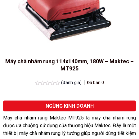
Máy chà nhám rung 114x140mm, 180W – Maktec –
MT925
(đánh giá)
Đã bán
0
Được
xếp
hạng
0.0
NGỪNG KINH DOANH
5
sao
Máy chà nhám rung Maktec MT925 là máy chà nhám rung
được ưa chuộng sử dụng của thương hiệu Maktec. Đây là một
thiết bị máy chà nhám rung lý tưởng giúp người dùng tiết kiệm