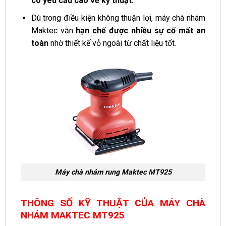
có yêu cầu cao về kỹ thuật.
Dù trong điều kiện không thuận lợi, máy chà nhám
Maktec vẫn
hạn chế được nhiều sự cố mất an
toàn
nhờ thiết kế vỏ ngoài từ chất liệu tốt.
Máy chà nhám rung Maktec MT925
THÔNG SỐ KỸ THUẬT CỦA MÁY CHÀ
NHÁM MAKTEC MT925