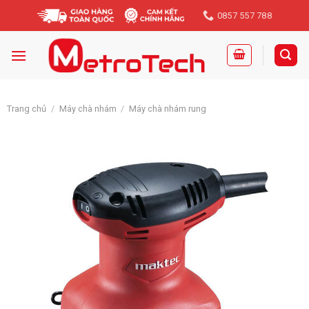
Skip
0857 557 788
to
content
Trang chủ
/
Máy chà nhám
/
Máy chà nhám rung