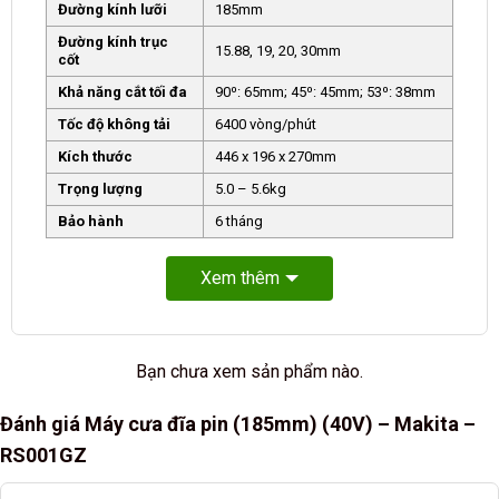
Đường kính lưỡi
185mm
Đường kính trục
15.88, 19, 20, 30mm
cốt
Khả năng cắt tối đa
90⁰: 65mm; 45⁰: 45mm; 53⁰: 38mm
Tốc độ không tải
6400 vòng/phút
Kích thước
446 x 196 x 270mm
Trọng lượng
5.0 – 5.6kg
Bảo hành
6 tháng
Xem thêm
Bạn chưa xem sản phẩm nào.
Đánh giá Máy cưa đĩa pin (185mm) (40V) – Makita –
RS001GZ