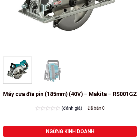
Máy cưa đĩa pin (185mm) (40V) – Makita – RS001GZ
(đánh giá)
Đã bán
0
Được
xếp
hạng
0.0
NGỪNG KINH DOANH
5