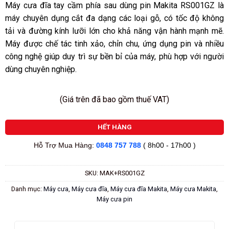
sao
Máy cưa đĩa tay cầm phía sau dùng pin Makita RS001GZ là
máy chuyên dụng cắt đa dạng các loại gỗ, có tốc độ không
tải và đường kính lưỡi lớn cho khả năng vận hành mạnh mẽ.
Máy được chế tác tinh xảo, chỉn chu, ứng dụng pin và nhiều
công nghệ giúp duy trì sự bền bỉ của máy, phù hợp với người
dùng chuyên nghiệp.
(Giá trên đã bao gồm thuế VAT)
HẾT HÀNG
Hỗ Trợ Mua Hàng:
0848 757 788
( 8h00 - 17h00 )
SKU:
MAK+RS001GZ
Danh mục:
Máy cưa
,
Máy cưa đĩa
,
Máy cưa đĩa Makita
,
Máy cưa Makita
,
Máy cưa pin