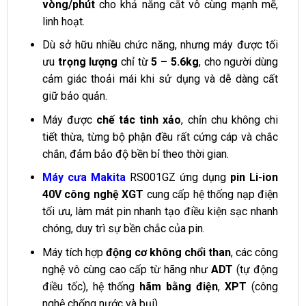
vòng/phút
cho khả năng cắt vô cùng mạnh mẽ,
linh hoạt.
Dù sở hữu nhiều chức năng, nhưng máy được tối
ưu
trọng lượng
chỉ từ
5 – 5.6kg
, cho người dùng
cảm giác thoải mái khi sử dụng và dễ dàng cất
giữ bảo quản.
Máy được
chế tác tinh xảo
, chỉn chu không chi
tiết thừa, từng bộ phận đều rất cứng cáp và chắc
chắn, đảm bảo độ bền bỉ theo thời gian.
Máy cưa Makita
RS001GZ ứng dụng
pin Li-ion
40V công nghệ XGT
cung cấp hệ thống nạp điện
tối ưu, làm mát pin nhanh tạo điều kiện sạc nhanh
chóng, duy trì sự bền chắc của pin.
Máy tích hợp
động cơ không chổi than
, các công
nghệ vô cùng cao cấp từ hãng như
ADT
(tự động
điều tốc), hệ thống
hãm bằng điện
,
XPT
(công
nghệ chống nước và bụi).