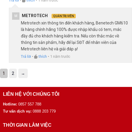
Trả lời
•
thích
•
1 năm trước
METROTECH
M
QUẢN TRỊ VIÊN
Metrotech xin thông tin đến khách hàng, Benetech GM610
là hàng chính hãng 100% được nhập khẩu có tem, mác
đầy đủ cho khách hàng kiểm tra. Nếu còn thắc mắc về
thông tin sản phẩm, hãy để lại SĐT để nhân viên của
Metrotech liên hệ và giải đáp ạ!
Trả lời
•
thích
•
1 năm trước
1
2
→
LIÊN HỆ VỚI CHÚNG TÔI
Hotline:
0857 557 788
Tư vấn dịch vụ:
0888 203 779
THỜI GIAN LÀM VIỆC