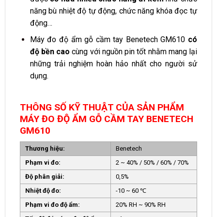
năng bù nhiệt độ tự động, chức năng khóa đọc tự
động…
Máy đo độ ẩm gỗ cầm tay Benetech GM610
có
độ bền cao
cùng với nguồn pin tốt nhằm mang lại
những trải nghiệm hoàn hảo nhất cho người sử
dụng.
THÔNG SỐ KỸ THUẬT CỦA SẢN PHẨM
MÁY ĐO ĐỘ ẨM GỖ CẦM TAY BENETECH
GM610
Thương hiệu:
Benetech
Phạm vi đo:
2 ~ 40% / 50% / 60% / 70%
Độ phân giải:
0,5%
Nhiệt độ đo:
-10 ~ 60 ℃
Phạm vi đo độ ẩm:
20% RH ~ 90% RH