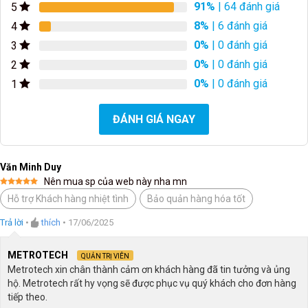
91%
| 64 đánh giá
5
8%
| 6 đánh giá
4
0%
| 0 đánh giá
3
0%
| 0 đánh giá
2
0%
| 0 đánh giá
1
ĐÁNH GIÁ NGAY
Văn Minh Duy
Nên mua sp của web này nha mn
Được xếp
Hỗ trợ Khách hàng nhiệt tình
Bảo quản hàng hóa tốt
hạng
5
5
sao
Trả lời
•
thích
•
17/06/2025
METROTECH
QUẢN TRỊ VIÊN
Metrotech xin chân thành cảm ơn khách hàng đã tin tưởng và ủng
hộ. Metrotech rất hy vọng sẽ được phục vụ quý khách cho đơn hàng
tiếp theo.