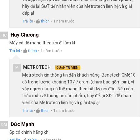
hãy để lại SĐT để nhân viên của Metrotech liên hệ và giải
đáp ạ!
Trả lời
•
thích
•
1 năm trước
Huy Chương
HC
Máy có dễ mang theo khi đi làm kh
Trả lời
•
thích
•
1 năm trước
METROTECH
M
QUẢN TRỊ VIÊN
Metrotech xin thông tin đến khách hàng, Benetech GM610
có trọng lượng khoảng 107,7 gram (chưa bao gồm pin), vì
vậy người dùng có thể mang theo bất kỳ nơi đâu. Nếu còn
thắc mắc về thông tin sản phẩm, hãy để lại SĐT để nhân
viên của Metrotech liên hệ và giải đáp ạ!
Trả lời
•
thích
•
1 năm trước
Đức Mạnh
DM
Sp có chính hãng kh