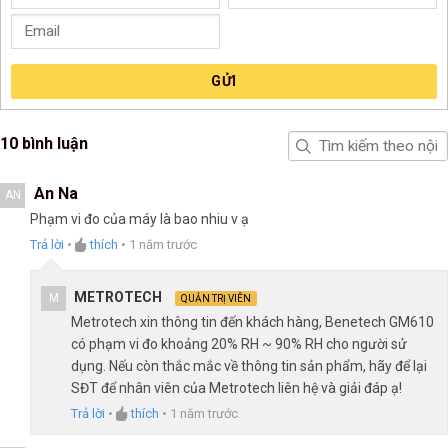
GỬI
10 bình luận
An Na
AN
Phạm vi đo của máy là bao nhiu v ạ
Trả lời
•
thích
•
1 năm trước
METROTECH
M
QUẢN TRỊ VIÊN
Metrotech xin thông tin đến khách hàng, Benetech GM610
có phạm vi đo khoảng 20% RH ~ 90% RH cho người sử
dụng. Nếu còn thắc mắc về thông tin sản phẩm, hãy để lại
SĐT để nhân viên của Metrotech liên hệ và giải đáp ạ!
Trả lời
•
thích
•
1 năm trước