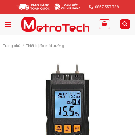
Skip
0857 557 788
to
content
Trang chủ
/
Thiết bị đo môi trường