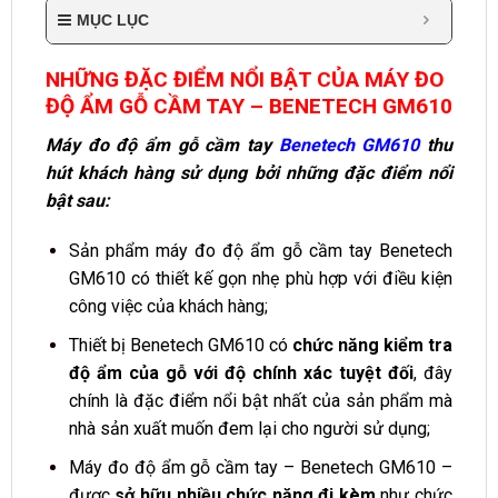
MỤC LỤC
NHỮNG ĐẶC ĐIỂM NỔI BẬT CỦA MÁY ĐO
ĐỘ ẨM GỖ CẦM TAY – BENETECH GM610
Máy đo độ ẩm gỗ cầm tay
Benetech GM610
thu
hút khách hàng sử dụng bởi những đặc điểm nổi
bật sau:
Sản phẩm máy đo độ ẩm gỗ cầm tay Benetech
GM610 có thiết kế gọn nhẹ phù hợp với điều kiện
công việc của khách hàng;
Thiết bị Benetech GM610 có
chức năng kiểm tra
độ ẩm của gỗ với độ chính xác tuyệt đối
, đây
chính là đặc điểm nổi bật nhất của sản phẩm mà
nhà sản xuất muốn đem lại cho người sử dụng;
Máy đo độ ẩm gỗ cầm tay – Benetech GM610 –
được
sở hữu nhiều chức năng đi kèm
như chức