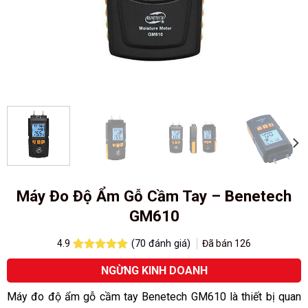
Máy Đo Độ Ẩm Gỗ Cầm Tay – Benetech
GM610
(
70
đánh giá)
Đã bán
126
4.9
4.9
70
trên 5
NGỪNG KINH DOANH
dựa trên
đánh giá
Máy đo độ ẩm gỗ cầm tay Benetech GM610 là thiết bị quan