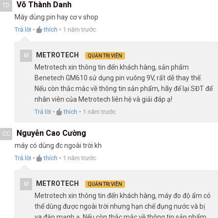
Võ Thành Danh
TD
Máy dùng pin hay cơ v shop
Trả lời
•
thích
•
1 năm trước
METROTECH
M
QUẢN TRỊ VIÊN
Metrotech xin thông tin đến khách hàng, sản phẩm
Benetech GM610 sử dụng pin vuông 9V, rất dễ thay thế.
Nếu còn thắc mắc về thông tin sản phẩm, hãy để lại SĐT để
nhân viên của Metrotech liên hệ và giải đáp ạ!
Trả lời
•
thích
•
1 năm trước
Nguyễn Cao Cường
CC
máy có dùng đc ngoài trời kh
Trả lời
•
thích
•
1 năm trước
METROTECH
M
QUẢN TRỊ VIÊN
Metrotech xin thông tin đến khách hàng, máy đo độ ẩm có
thể dùng được ngoài trời nhưng hạn chế đụng nước và bị
va đập mạnh ạ. Nếu còn thắc mắc về thông tin sản phẩm,