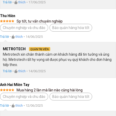
Trả lời
•
thích
•
17/06/2025
Thu Hiền
Sp tốt, tư vấn chuyên nghiệp
Được xếp
Chuyên nghiệp và chu đáo
Bảo quản hàng hóa tốt
hạng
5
5
sao
Trả lời
•
thích
•
14/06/2025
METROTECH
QUẢN TRỊ VIÊN
Metrotech xin chân thành cảm ơn khách hàng đã tin tưởng và ủng
hộ. Metrotech rất hy vọng sẽ được phục vụ quý khách cho đơn hàng
tiếp theo.
Trả lời
•
thích
•
14/06/2025
Anh Hai Miền Tay
Mua hàng 2 lần mà lần nào cũng hài lòng
Được xếp
Chuyên nghiệp và chu đáo
Bảo quản hàng hóa tốt
hạng
5
5
sao
Trả lời
•
thích
•
12/06/2025