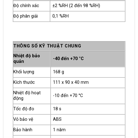
Độ chính xác
±2 %RH (2 đến 98 %RH)
Độ phân giải
0,1 %RH
THÔNG SỐ KỸ THUẬT CHUNG
Nhiệt độ bảo
-40 đến +70 °C
quản
Khối lượng
168 g
Kích thước
111 x 90 x 40 mm
Nhiệt độ hoạt
-10 đến +70 °C
động
Tốc độ đo
18 s
Vỏ bảo vệ
ABS
Bảo hành
1 năm