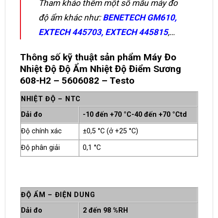
Tham khảo thêm một số mẫu máy đo
độ ẩm khác như:
BENETECH GM610
,
EXTECH 445703
,
EXTECH 445815
,…
Thông số kỹ thuật sản phẩm Máy Đo
Nhiệt Độ Độ Ẩm Nhiệt Độ Điểm Sương
608-H2 – 5606082 – Testo
NHIỆT ĐỘ – NTC
Dải đo
-10 đến +70 °C-40 đến +70 °Ctd
Độ chính xác
±0,5 °C (ở +25 °C)
Độ phân giải
0,1 °C
ĐỘ ẨM – ĐIỆN DUNG
Dải đo
2 đến 98 %RH