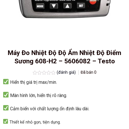
Máy Đo Nhiệt Độ Độ Ẩm Nhiệt Độ Điểm
Sương 608-H2 – 5606082 – Testo
(đánh giá)
Đã bán
0
Được
Hiển thị giá trị max/min.
xếp
hạng
0.0
Màn hình lớn, hiển thị rõ ràng.
5
sao
Cảm biến với chất lượng ổn định lâu dài.
Thiết kế nhỏ gọn, tiện dụng.