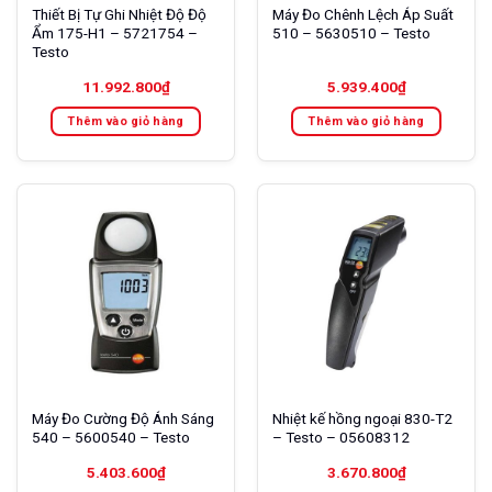
Thiết Bị Tự Ghi Nhiệt Độ Độ
Máy Đo Chênh Lệch Áp Suất
Ẩm 175-H1 – 5721754 –
510 – 5630510 – Testo
Testo
11.992.800
₫
5.939.400
₫
Thêm vào giỏ hàng
Thêm vào giỏ hàng
Máy Đo Cường Độ Ánh Sáng
Nhiệt kế hồng ngoại 830-T2
540 – 5600540 – Testo
– Testo – 05608312
5.403.600
₫
3.670.800
₫