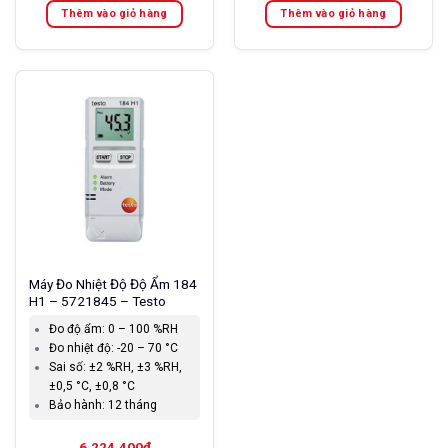
Thêm vào giỏ hàng
Thêm vào giỏ hàng
Máy Đo Nhiệt Độ Độ Ẩm 184
H1 – 5721845 – Testo
Đo độ ẩm:
0 – 100 %RH
Đo nhiệt độ:
-20 – 70 °C
Sai số:
±2 %RH, ±3 %RH,
±0,5 °C, ±0,8 °C
Bảo hành:
12 tháng
6.224.400
₫