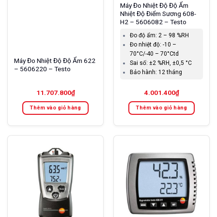
Máy Đo Nhiệt Độ Độ Ẩm
Nhiệt Độ Điểm Sương 608-
H2 – 5606082 – Testo
Đo độ ẩm:
2 – 98 %RH
Đo nhiệt độ:
-10 –
70°C/-40 – 70°Ctd
Máy Đo Nhiệt Độ Độ Ẩm 622
Sai số:
±2 %RH, ±0,5 °C
– 5606220 – Testo
Bảo hành:
12 tháng
11.707.800
₫
4.001.400
₫
Thêm vào giỏ hàng
Thêm vào giỏ hàng