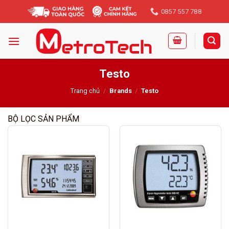
Skip
0857 557 788
to
content
Testo
Trang chủ
/
Brands
/
Testo
BỘ LỌC SẢN PHẨM