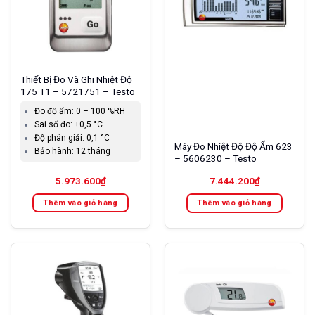
Thiết Bị Đo Và Ghi Nhiệt Độ
175 T1 – 5721751 – Testo
Đo độ ẩm:
0 – 100 %RH
Sai số đo:
±0,5 °C
Độ phân giải:
0,1 °C
Máy Đo Nhiệt Độ Độ Ẩm 623
Bảo hành:
12 tháng
– 5606230 – Testo
5.973.600
₫
7.444.200
₫
Thêm vào giỏ hàng
Thêm vào giỏ hàng