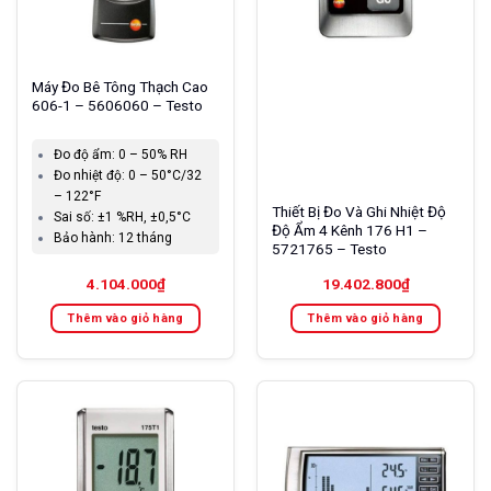
Máy Đo Bê Tông Thạch Cao
606-1 – 5606060 – Testo
Đo độ ẩm:
0 – 50% RH
Đo nhiệt độ:
0 – 50°C/32
– 122°F
Thiết Bị Đo Và Ghi Nhiệt Độ
Sai số:
±1 %RH, ±0,5°C
Độ Ẩm 4 Kênh 176 H1 –
Bảo hành:
12 tháng
5721765 – Testo
4.104.000
₫
19.402.800
₫
Thêm vào giỏ hàng
Thêm vào giỏ hàng