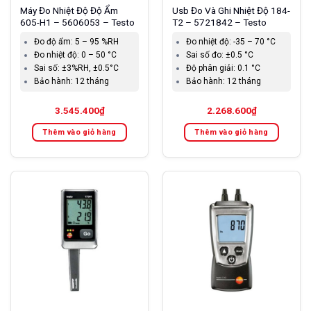
Máy Đo Nhiệt Độ Độ Ẩm
Usb Đo Và Ghi Nhiệt Độ 184-
605-H1 – 5606053 – Testo
T2 – 5721842 – Testo
Đo độ ẩm:
5 – 95 %RH
Đo nhiệt độ:
-35 – 70 °C
Đo nhiệt độ:
0 – 50 °C
Sai số đo:
±0.5 °C
Sai số:
±3%RH, ±0.5°C
Độ phân giải:
0.1 °C
Bảo hành:
12 tháng
Bảo hành:
12 tháng
3.545.400
₫
2.268.600
₫
Thêm vào giỏ hàng
Thêm vào giỏ hàng