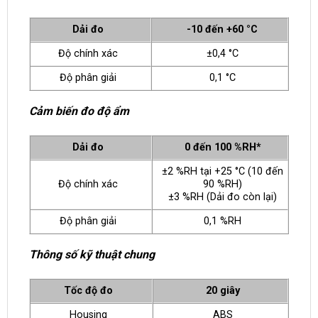
Dải đo
-10 đến +60 °C
Độ chính xác
±0,4 °C
Độ phân giải
0,1 °C
Cảm biến đo độ ẩm
Dải đo
0 đến 100 %RH*
±2 %RH tại +25 °C (10 đến
Độ chính xác
90 %RH)
±3 %RH (Dải đo còn lại)
Độ phân giải
0,1 %RH
Thông số kỹ thuật chung
Tốc độ đo
20 giây
Housing
ABS