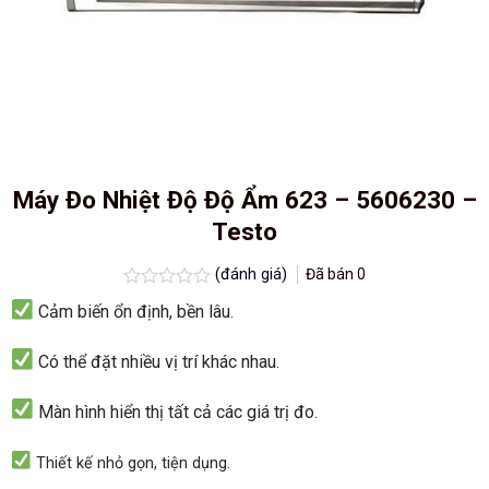
Máy Đo Nhiệt Độ Độ Ẩm 623 – 5606230 –
Testo
(đánh giá)
Đã bán
0
Được
Cảm biến ổn định, bền lâu.
xếp
hạng
0.0
Có thể đặt nhiều vị trí khác nhau.
5
sao
Màn hình hiển thị tất cả các giá trị đo.
Thiết kế nhỏ gọn, tiện dụng.