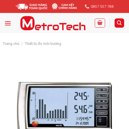
Skip
0857 557 788
to
content
Trang chủ
/
Thiết bị đo môi trường