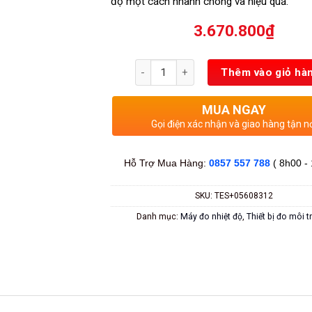
độ một cách nhanh chóng và hiệu quả.
3.670.800
₫
Số lượng
Thêm vào giỏ hà
MUA NGAY
Gọi điện xác nhận và giao hàng tận n
Hỗ Trợ Mua Hàng:
0857 557 788
( 8h00 -
SKU:
TES+05608312
Danh mục:
Máy đo nhiệt độ
,
Thiết bị đo môi 