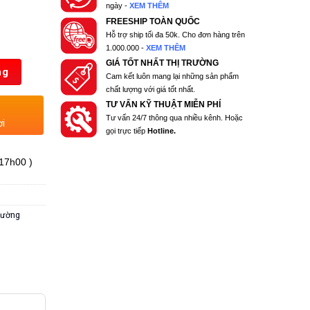
ngày -
XEM THÊM
FREESHIP TOÀN QUỐC
Hỗ trợ ship tối đa 50k. Cho đơn hàng trên
1.000.000 -
XEM THÊM
GIÁ TỐT NHẤT THỊ TRƯỜNG
ng
Cam kết luôn mang lại những sản phẩm
chất lượng với giá tốt nhất.
TƯ VẤN KỸ THUẬT MIỄN PHÍ
Tư vấn 24/7 thông qua nhiều kênh. Hoặc
ơi
gọi trực tiếp
Hotline.
 17h00 )
trường