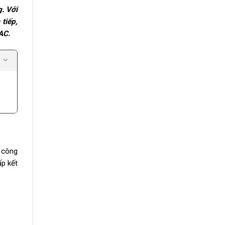
. Với
tiếp,
VAC.
g công
ấp kết