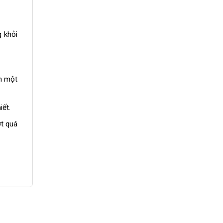
g khỏi
ớn một
iết.
ợt quá