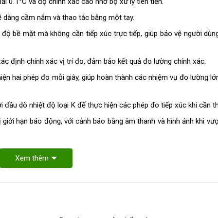
 0.1°C và độ chính xác cao nhờ bộ xử lý tiên tiến.
ễ dàng cầm nắm và thao tác bằng một tay.
 độ bề mặt mà không cần tiếp xúc trực tiếp, giúp bảo vệ người dùn
ác định chính xác vị trí đo, đảm bảo kết quả đo lường chính xác.
ện hai phép đo mỗi giây, giúp hoàn thành các nhiệm vụ đo lường l
ới đầu dò nhiệt độ loại K để thực hiện các phép đo tiếp xúc khi cần th
rị giới hạn báo động, với cảnh báo bằng âm thanh và hình ảnh khi vư
Xem thêm