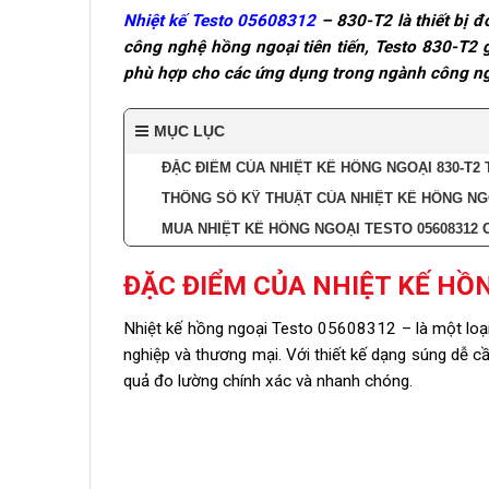
Nhiệt kế Testo 05608312
– 830-T2 là thiết bị đ
công nghệ hồng ngoại tiên tiến, Testo 830-T2 g
phù hợp cho các ứng dụng trong ngành công nghi
MỤC LỤC
ĐẶC ĐIỂM CỦA NHIỆT KẾ HỒNG NGOẠI 830-T2 
THÔNG SỐ KỸ THUẬT CỦA NHIỆT KẾ HỒNG NGO
MUA NHIỆT KẾ HỒNG NGOẠI TESTO 05608312 
ĐẶC ĐIỂM CỦA NHIỆT KẾ HỒN
Nhiệt kế hồng ngoại Testo 05608312 – là một loạ
nghiệp và thương mại. Với thiết kế dạng súng dễ c
quả đo lường chính xác và nhanh chóng.