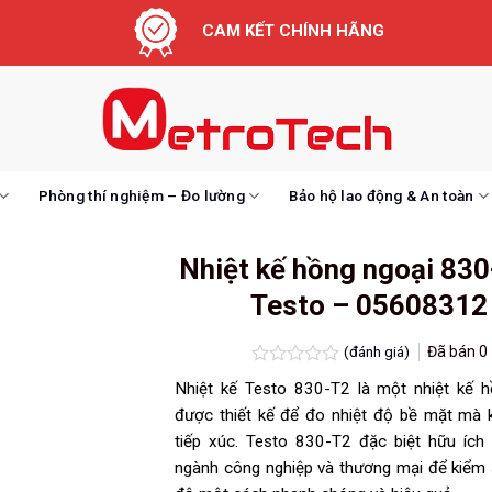
CAM KẾT CHÍNH HÃNG
Phòng thí nghiệm – Đo lường
Bảo hộ lao động & An toàn
Nhiệt kế hồng ngoại 830
Testo – 05608312
(đánh giá)
Đã bán
0
Được
Nhiệt kế Testo 830-T2 là một nhiệt kế h
xếp
hạng
được thiết kế để đo nhiệt độ bề mặt mà 
0.0
tiếp xúc. Testo 830-T2 đặc biệt hữu ích
5
sao
ngành công nghiệp và thương mại để kiểm 