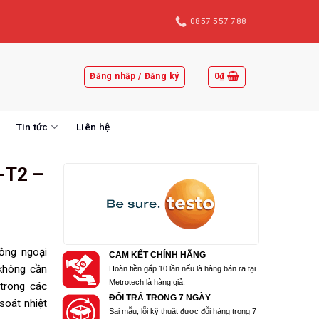
0857 557 788
Đăng nhập / Đăng ký
0
₫
Tin tức
Liên hệ
-T2 –
ồng ngoại
CAM KẾT CHÍNH HÃNG
không cần
Hoàn tiền gấp 10 lần nếu là hàng bán ra tại
Metrotech là hàng giả.
 trong các
ĐỔI TRẢ TRONG 7 NGÀY
soát nhiệt
Sai mẫu, lỗi kỹ thuật được đỗi hàng trong 7