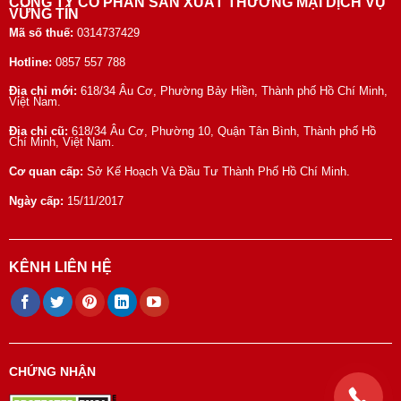
CÔNG TY CỔ PHẦN SẢN XUẤT THƯƠNG MẠI DỊCH VỤ
VỮNG TÍN
Mã số thuế:
0314737429
Hotline:
0857 557 788
Địa chỉ mới:
618/34 Âu Cơ, Phường Bảy Hiền, Thành phố Hồ Chí Minh,
Việt Nam.
Địa chỉ cũ:
618/34 Âu Cơ, Phường 10, Quận Tân Bình, Thành phố Hồ
Chí Minh, Việt Nam.
Cơ quan cấp:
Sở Kế Hoạch Và Đầu Tư Thành Phố Hồ Chí Minh.
Ngày cấp:
15/11/2017
KÊNH LIÊN HỆ
CHỨNG NHẬN