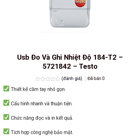
Usb Đo Và Ghi Nhiệt Độ 184-T2 –
5721842 – Testo
(đánh giá)
Đã bán
0
Được
Thiết kế cầm tay nhỏ gọn.
xếp
hạng
0.0
Cấu hình nhanh và thuận tiện.
5
sao
Chức năng đọc và in kết quả.
Tích hợp công nghệ bảo mật.