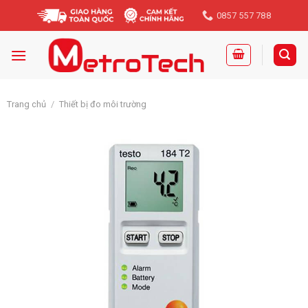
Skip
0857 557 788
to
content
Trang chủ
/
Thiết bị đo môi trường