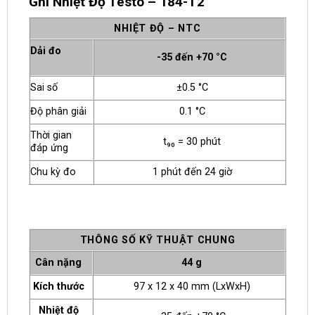
Ghi Nhiệt Độ Testo – 184-T2
NHIỆT ĐỘ – NTC
Dải đo
-35 đến +70 °C
Sai số
±0.5 °C
Độ phân giải
0.1 °C
Thời gian
t₉₀ = 30 phút
đáp ứng
Chu kỳ đo
1 phút đến 24 giờ
THÔNG SỐ KỸ THUẬT CHUNG
Cân nặng
44 g
Kích thước
97 x 12 x 40 mm (LxWxH)
Nhiệt độ