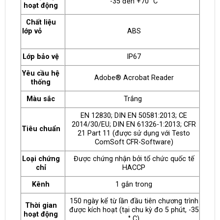
-35 đến +70 °C
hoạt động
Chất liệu
lớp vỏ
ABS
Lớp bảo vệ
IP67
Yêu cầu hệ
Adobe® Acrobat Reader
thống
Màu sắc
Trắng
EN 12830; DIN EN 50581:2013; CE
2014/30/EU; DIN EN 61326-1:2013; CFR
Tiêu chuẩn
21 Part 11 (được sử dụng với Testo
ComSoft CFR-Software)
Loại chứng
Được chứng nhận bởi tổ chức quốc tế
chỉ
HACCP
Kênh
1 gắn trong
150 ngày kể từ lần đầu tiên chương trình
Thời gian
được kích hoạt (tại chu kỳ đo 5 phút, -35
hoạt động
° C)