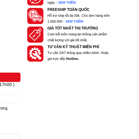
ngày -
XEM THÊM
FREESHIP TOÀN QUỐC
Hỗ trợ ship tối đa 50k. Cho đơn hàng trên
1.000.000 -
XEM THÊM
GIÁ TỐT NHẤT THỊ TRƯỜNG
Cam kết luôn mang lại những sản phẩm
chất lượng với giá tốt nhất.
TƯ VẤN KỸ THUẬT MIỄN PHÍ
Tư vấn 24/7 thông qua nhiều kênh. Hoặc
gọi trực tiếp
Hotline.
)
 17h00 )
rường