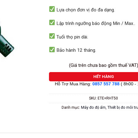
sao
L
ựa chọn
đ
ơn vị đo đa dạng.
Lập trình ngưỡng báo động Min / Max.
.
Tuổi thọ pin dài.
Bảo hành 12 tháng.
(Giá trên chưa bao gồm thuế VAT
HẾT HÀNG
Hỗ Trợ Mua Hàng:
0857 557 788
( 8h00 -
SKU:
ETE+RHT50
Danh mục:
Máy đo độ ẩm
,
Thiết bị đo môi t