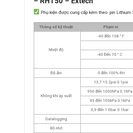
– RHT50 – Extech
Phụ kiện được cung cấp kèm theo:
pin
Lithium
Thông số kỹ thuật
Phạm vi
-40 đến 158 ° F
Nhiệt độ
-40 Đến 70 ° C
Độ ẩm
0 đến 100% RH
13,7 15.2psi 0.1psi
950 đến 1050hPa 0.1hPa
Không khí áp suất
95 đến 105kPa 0.1kPa
0,9 đến 1.0bar 0.1bar
Datalogging
Bộ nhớ