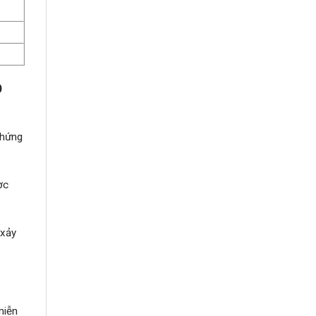
p
chứng
ợc
 xảy
miễn