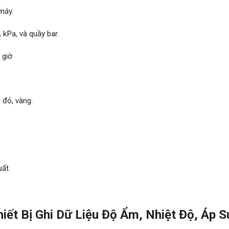
 máy.
,
kPa,
và quầy bar.
 giờ
 đỏ, vàng.
uất.
iết Bị Ghi Dữ Liệu Độ Ẩm, Nhiệt Độ, Áp S