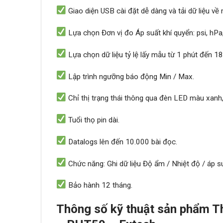
Giao diện USB
cài đặt
dễ dàng và
tải
dữ liệu về
L
ựa chọn
Đơn vị đo Áp suất khí quyển:
psi,
hPa
Lựa chọn
dữ liệu
tỷ lệ lấy mẫu
từ
1 phút
đến 18
Lập trình ngưỡng báo động Min / Max.
Chỉ thị trạng thái
thông
qua
đèn LED màu xanh,
Tuổi thọ pin dài.
Datalogs
lên
đến 10.000
bài đọc.
Chức năng: Ghi dữ liệu
Độ ẩm
/ Nhiệt độ
/
áp s
Bảo hành 12 tháng.
Thông số kỹ thuật sản phẩm Th