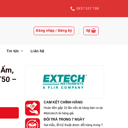
0857 557 788
Đăng nhập / Đăng ký
0
₫
Tin tức
Liên hệ
ộ Ẩm,
T50 –
CAM KẾT CHÍNH HÃNG
Hoàn tiền gấp 10 lần nếu là hàng bán ra tại
Metrotech là hàng giả.
ĐỔI TRẢ TRONG 7 NGÀY
Sai mẫu, lỗi kỹ thuật được đỗi hàng trong 7