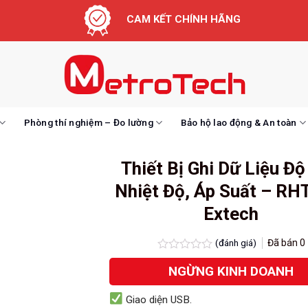
CAM KẾT CHÍNH HÃNG
Phòng thí nghiệm – Đo lường
Bảo hộ lao động & An toàn
Thiết Bị Ghi Dữ Liệu Đ
Nhiệt Độ, Áp Suất – RH
Extech
(đánh giá)
Đã bán
0
Được
NGỪNG KINH DOANH
xếp
hạng
0.0
Giao diện USB.
5