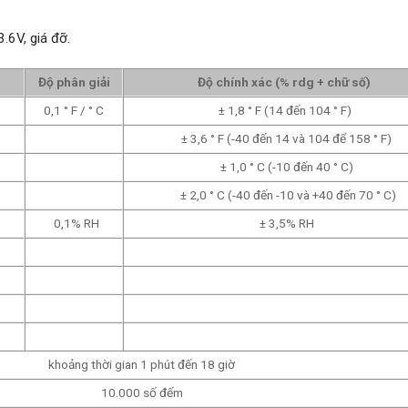
3.6V,
giá đỡ.
Độ phân giải
Độ chính xác (% rdg + chữ số)
0,1 ° F / ° C
± 1,8 ° F (14 đến 104 ° F)
± 3,6 ° F (-40 đến 14 và 104 để 158 ° F)
± 1,0 ° C (-10 đến 40 ° C)
± 2,0 ° C (-40 đến -10 và +40 đến 70 ° C)
0,1% RH
± 3,5% RH
khoảng thời gian 1 phút đến 18 giờ
10.000 số đếm