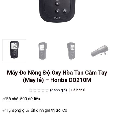
Máy Đo Nồng Độ Oxy Hòa Tan Cầm Tay
(Máy lẻ) – Horiba DO210M
(đánh giá)
Đã bán
0
Được
✅Bộ nhớ: 500 dữ liệu
xếp
hạng
0.0
✅Tự động giữ/ ổn định giá trị đo: Có
5