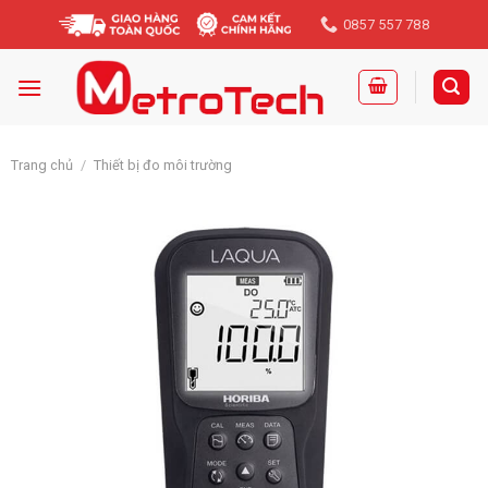
Skip
0857 557 788
to
content
Trang chủ
/
Thiết bị đo môi trường