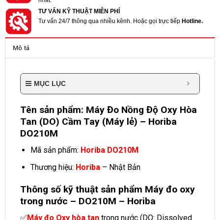
nhất.
TƯ VẤN KỸ THUẬT MIỄN PHÍ
Tư vấn 24/7 thông qua nhiều kênh. Hoặc gọi trực tiếp
Hotline.
Mô tả
MỤC LỤC
Tên sản phẩm: Máy Đo Nồng Độ Oxy Hòa
Tan (DO) Cầm Tay (Máy lẻ) – Horiba
DO210M
Mã sản phẩm:
Horiba DO210M
Thương hiệu:
Horiba
– Nhật Bản
Thông số kỹ thuật sản phẩm
Máy đo oxy
trong nước
– DO210M – Horiba
✅
Máy đo Oxy hòa tan
trong nước (DO: Dissolved