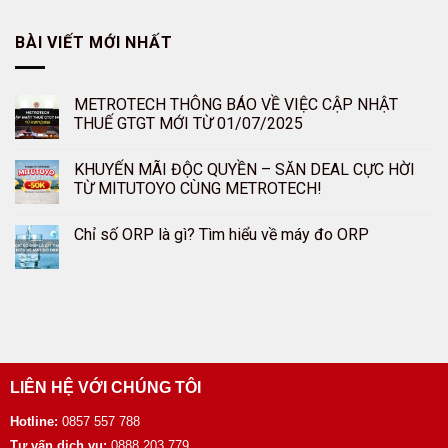
BÀI VIẾT MỚI NHẤT
METROTECH THÔNG BÁO VỀ VIỆC CẬP NHẬT
THUẾ GTGT MỚI TỪ 01/07/2025
KHUYẾN MÃI ĐỘC QUYỀN – SĂN DEAL CỰC HỜI
TỪ MITUTOYO CÙNG METROTECH!
Chỉ số ORP là gì? Tìm hiểu về máy đo ORP
LIÊN HỆ VỚI CHÚNG TÔI
Hotline:
0857 557 788
Tư vấn dịch vụ:
0888 203 779