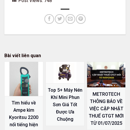
Post Views:
748
Bài viết liên quan
Top 5+ Máy Nén
METROTECH
Khí Mini Phun
THÔNG BÁO VỀ
Tìm hiểu về
Sơn Giá Tốt
VIỆC CẬP NHẬT
Ampe kìm
Được Ưa
THUẾ GTGT MỚI
Kyoritsu 2200
Chuộng
TỪ 01/07/2025
nổi tiếng hiện