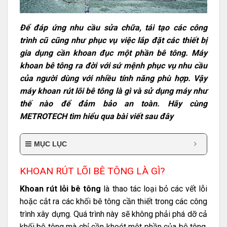
Để đáp ứng nhu cầu sửa chữa, tái tạo các công
trình cũ cũng như phục vụ việc lắp đặt các thiết bị
gia dụng cần khoan đục một phần bê tông. Máy
khoan bê tông ra đời với sứ mệnh phục vụ nhu cầu
của người dùng với nhiều tính năng phù hợp.
Vậy
máy khoan rút lõi bê tông là gì và sử dụng máy như
thế nào để đảm bảo an toàn. Hãy cùng
METROTECH tìm hiểu qua bài viết sau đây
MỤC LỤC
KHOAN RÚT LÕI BÊ TÔNG LÀ GÌ?
Khoan rút lỗi bê tông
là thao tác loại bỏ các vết lỗi
hoặc cắt ra các khối bê tông cần thiết trong các công
trình xây dựng. Quá trình này sẽ không phải phá dỡ cả
khối bê tông mà chỉ cần khoét một phần của bê tông.