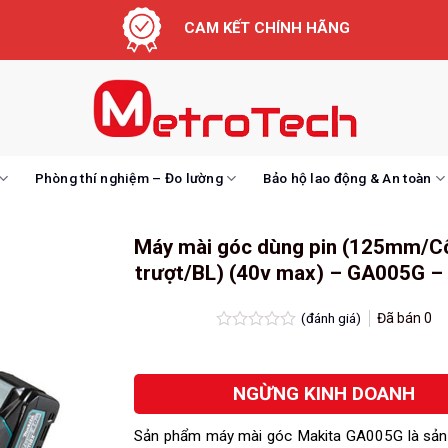
CAM KẾT CHÍNH HÃNG
Phòng thí nghiệm – Đo lường
Bảo hộ lao động & An toàn
Máy mài góc dùng pin (125mm/C
trượt/BL) (40v max) – GA005G –
(đánh giá)
Đã bán
0
Được
xếp
hạng
NGỪNG KINH DOANH
0.0
5
sao
Sản phẩm máy mài góc Makita GA005G là sản