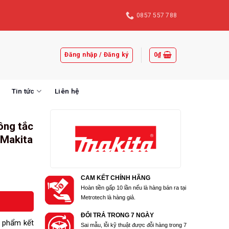
0857 557 788
Đăng nhập / Đăng ký
0
₫
Tin tức
Liên hệ
ông tắc
 Makita
CAM KẾT CHÍNH HÃNG
Hoàn tiền gấp 10 lần nếu là hàng bán ra tại
Metrotech là hàng giả.
ĐỔI TRẢ TRONG 7 NGÀY
 phẩm kết
Sai mẫu, lỗi kỹ thuật được đỗi hàng trong 7