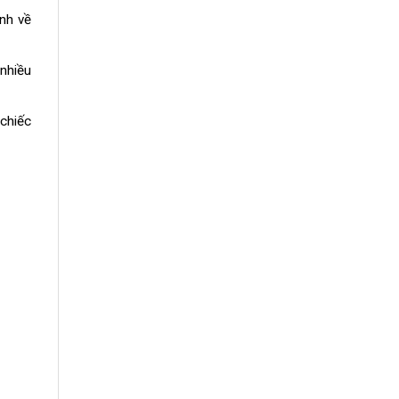
nh về
 nhiều
 chiếc