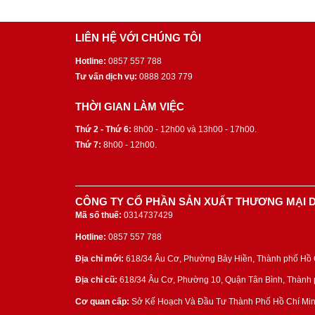
LIÊN HỆ VỚI CHÚNG TÔI
Hotline:
0857 557 788
Tư vấn dịch vụ:
0888 203 779
THỜI GIAN LÀM VIỆC
Thứ 2 - Thứ 6:
8h00 - 12h00 và 13h00 - 17h00.
Thứ 7:
8h00 - 12h00.
CÔNG TY CỔ PHẦN SẢN XUẤT THƯƠNG MẠI D
Mã số thuế:
0314737429
Hotline:
0857 557 788
Địa chỉ mới:
618/34 Âu Cơ, Phường Bảy Hiền, Thành phố Hồ C
Địa chỉ cũ:
618/34 Âu Cơ, Phường 10, Quận Tân Bình, Thành p
Cơ quan cấp:
Sở Kế Hoạch Và Đầu Tư Thành Phố Hồ Chí Min