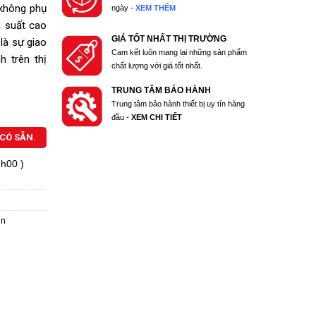
 không phụ
ngày -
XEM THÊM
g suất cao
GIÁ TỐT NHẤT THỊ TRƯỜNG
là sự giao
Cam kết luôn mang lại những sản phẩm
 trên thị
chất lượng với giá tốt nhất.
TRUNG TÂM BẢO HÀNH
Trung tâm bảo hành thiết bị uy tín hàng
đầu -
XEM CHI TIẾT
CÓ SẴN.
7h00 )
in