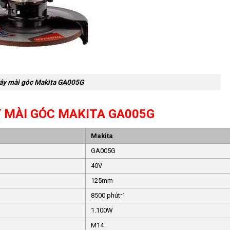
y mài góc Makita GA005G
 MÀI GÓC MAKITA GA005G
Makita
GA005G
40V
125mm
8500 phút⁻¹
1.100W
M14