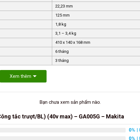
22,23 mm
125 mm
1,8 kg
3,1 – 3,4 kg
410 x 140 x 168 mm
6 tháng
3 tháng
Xem thêm
Bạn chưa xem sản phẩm nào.
ông tắc trượt/BL) (40v max) – GA005G – Makita
0%
| 
0%
| 