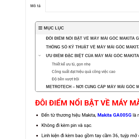
Mô tả
MỤC LỤC
ĐÔI ĐIỂM NỔI BẬT VỀ MÁY MÀI GÓC MAKITA 
THÔNG SỐ KỸ THUẬT VỀ MÁY MÀI GÓC MAKIT
ƯU ĐIỂM ĐẶC BIỆT CỦA MÁY MÀI GÓC MAKIT
Thiết kế ưu tú, gọn nhẹ
Công suất đạt hiệu quả công việc cao
Độ bền vượt trội
METROTECH – NƠI CUNG CẤP MÁY MÀI GÓC M
ĐÔI ĐIỂM NỔI BẬT VỀ MÁY M
Đến từ thương hiệu Makita,
Makita GA005G
là 
Không đi kèm pin và sạc.
Linh kiện đi kèm bao gồm tay cầm 36, tuýp mở