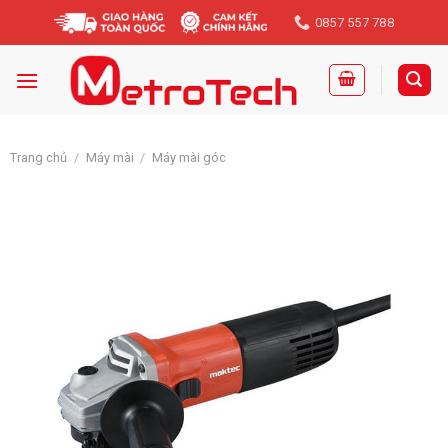
Skip
0857 557 788
to
content
Trang chủ
/
Máy mài
/
Máy mài góc