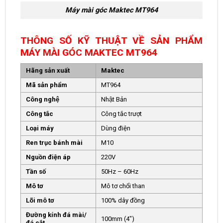
Máy mài góc Maktec MT964
THÔNG SỐ KỸ THUẬT VỀ SẢN PHẨM
MÁY MÀI GÓC MAKTEC MT964
Hãng sản xuất
Maktec
Mã sản phẩm
MT964
Công nghệ
Nhật Bản
Công tắc
Công tắc trượt
Loại máy
Dùng điện
Ren trục bánh mài
M10
Nguồn điện áp
220V
Tần số
50Hz – 60Hz
Mô tơ
Mô tơ chổi than
Lõi mô tơ
100% dây đồng
Đường kính đá mài/
100mm (4″)
đá cắt