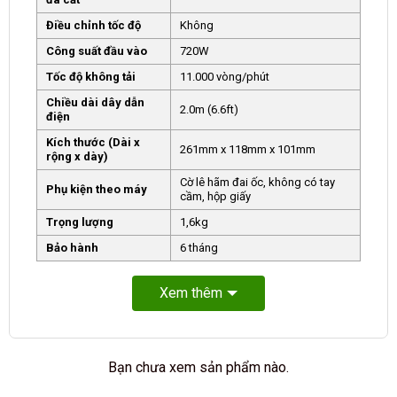
Điều chỉnh tốc độ
Không
Công suất đầu vào
720W
Tốc độ không tải
11.000 vòng/phút
Chiều dài dây dẫn
2.0m (6.6ft)
điện
Kích thước (Dài x
261mm x 118mm x 101mm
rộng x dày)
Cờ lê hãm đai ốc, không có tay
Phụ kiện theo máy
cầm, hộp giấy
Trọng lượng
1,6kg
Bảo hành
6 tháng
Xem thêm
Bạn chưa xem sản phẩm nào.