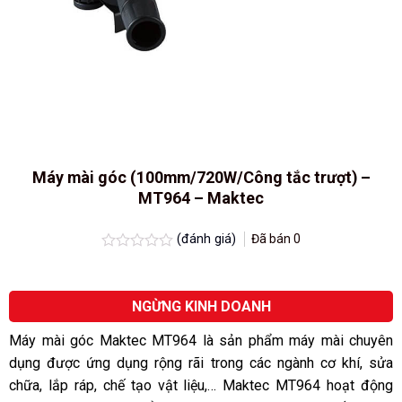
Máy mài góc (100mm/720W/Công tắc trượt) –
MT964 – Maktec
(đánh giá)
Đã bán
0
Được
xếp
hạng
0.0
NGỪNG KINH DOANH
5
sao
Máy mài góc Maktec MT964 là sản phẩm máy mài chuyên
dụng được ứng dụng rộng rãi trong các ngành cơ khí, sửa
chữa, lắp ráp, chế tạo vật liệu,… Maktec MT964 hoạt động