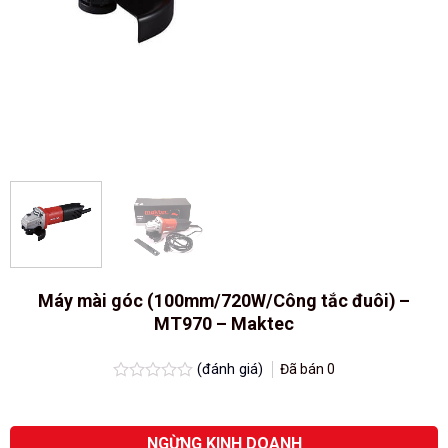
Máy mài góc (100mm/720W/Công tắc đuôi) –
MT970 – Maktec
(đánh giá)
Đã bán
0
Được
xếp
hạng
0.0
NGỪNG KINH DOANH