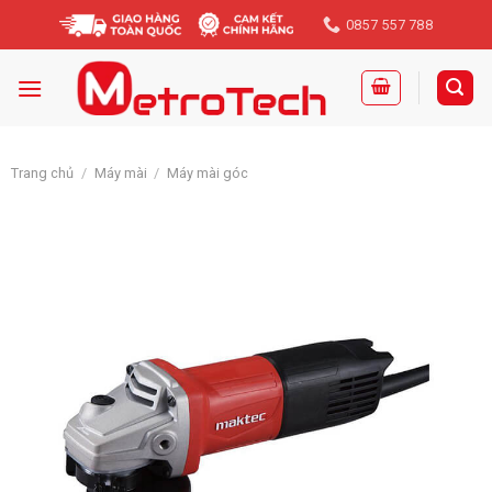
Skip
0857 557 788
to
content
Trang chủ
/
Máy mài
/
Máy mài góc