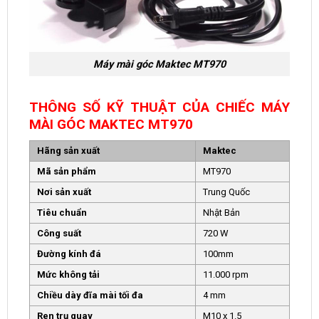
Máy mài góc Maktec MT970
THÔNG SỐ KỸ THUẬT CỦA CHIẾC MÁY
MÀI GÓC MAKTEC MT970
Hãng sản xuất
Maktec
Mã sản phẩm
MT970
Nơi sản xuất
Trung Quốc
Tiêu chuẩn
Nhật Bản
Công suất
720 W
Đường kính đá
100mm
Mức không tải
11.000 rpm
Chiều dày đĩa mài tối đa
4 mm
Ren trụ quay
M10 x 1.5