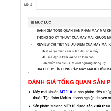
Mô tả
MỤC LỤC
ĐÁNH GIÁ TỔNG QUAN SẢN PHẨM MÁY MÀI K
THÔNG SỐ KỸ THUẬT CỦA MÁY MÀI KHUÔN M
REVIEW CHI TIẾT VỀ ƯU ĐIỂM CỦA MÁY MÀI
Thiết kế tạo thiện cảm từ lần đầu nhìn thấy
Mẫu mã đẹp đi kèm với độ an toàn cao
Sản phẩm cho hiệu suất vượt ngưỡng mong đợi
ĐỊA CHỈ UY TÍN CUNG CẤP MÁY MÀI KHUÔN 
ĐÁNH GIÁ TỔNG QUAN SẢN 
Máy mài khuôn
MT910
là sản phẩm đến từ “gi
thuộc Tập đoàn Makita, doanh nghiệp chuyên s
Sản phẩm Maktec MT910 được
sản xuất theo