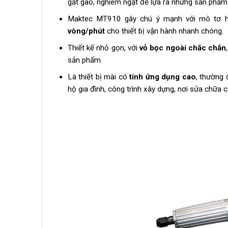
gắt gao, nghiêm ngặt để lựa ra những sản phẩm 
Maktec MT910 gây chú ý mạnh với mô tơ h
vòng/phút
cho thiết bị vận hành nhanh chóng.
Thiết kế nhỏ gọn, với
vỏ bọc ngoài chắc chắn
,
sản phẩm.
Là thiết bị mài có
tính ứng dụng cao
, thường 
hộ gia đình, công trình xây dựng, nơi sửa chữa