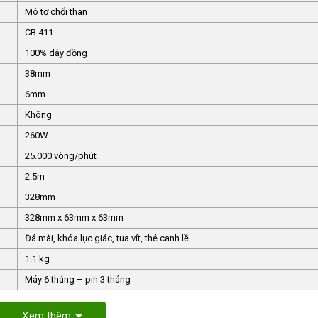
Mô tơ chổi than
CB 411
100% dây đồng
38mm
6mm
Không
260W
25.000 vòng/phút
2.5m
328mm
328mm x 63mm x 63mm
Đá mài, khóa lục giác, tua vít, thẻ canh lề.
1.1 kg
Máy 6 tháng – pin 3 tháng
Xem thêm