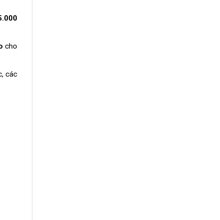
5.000
o
cho
c, các