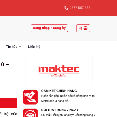
0857 557 788
Đăng nhập / Đăng ký
0
₫
Tin tức
Liên hệ
10 –
CAM KẾT CHÍNH HÃNG
Hoàn tiền gấp 10 lần nếu là hàng bán ra tại
Metrotech là hàng giả.
ĐỔI TRẢ TRONG 7 NGÀY
 trội của
Sai mẫu, lỗi kỹ thuật được đỗi hàng trong 7