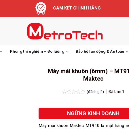
CAM KẾT CHÍNH HÃNG
Phòng thí nghiệm – Đo lường
Bảo hộ lao động & An toàn
Máy mài khuôn (6mm) – MT9
Maktec
(đánh giá)
Đã bán
1
Được
xếp
hạng
NGỪNG KINH DOANH
0.0
5
sao
Máy mài khuôn Maktec MT910 là mặt hàng nổi