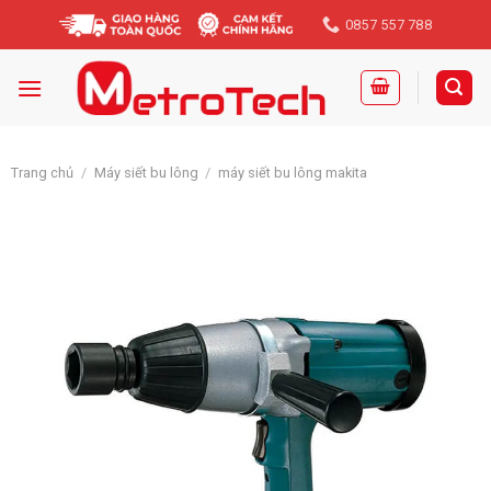
Skip
0857 557 788
to
content
Trang chủ
/
Máy siết bu lông
/
máy siết bu lông makita