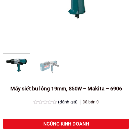
Máy siết bu lông 19mm, 850W – Makita – 6906
(đánh giá)
Đã bán
0
Được
xếp
hạng
0.0
NGỪNG KINH DOANH
5