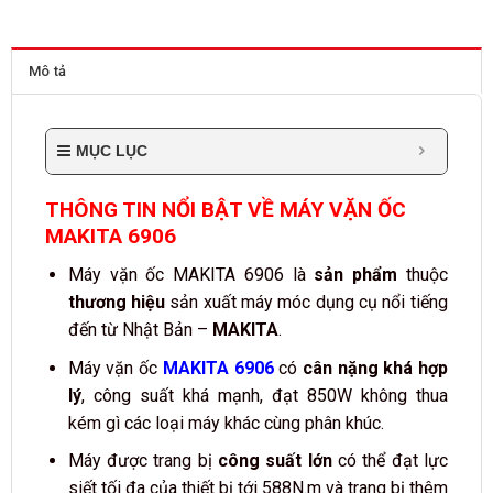
Mô tả
MỤC LỤC
THÔNG TIN NỔI BẬT VỀ MÁY VẶN ỐC
MAKITA 6906
Máy vặn ốc MAKITA 6906 là
sản phẩm
thuộc
thương hiệu
sản xuất máy móc dụng cụ nổi tiếng
đến từ Nhật Bản –
MAKITA
.
Máy vặn ốc
MAKITA 6906
có
cân nặng khá hợp
lý
, c
ông suất khá mạnh, đạt 850W không thua
kém gì các loại máy khác cùng phân khúc.
Máy được trang bị
công suất lớn
có thể đạt l
ực
siết tối đa của thiết bị tới 588N.m và trang bị thêm