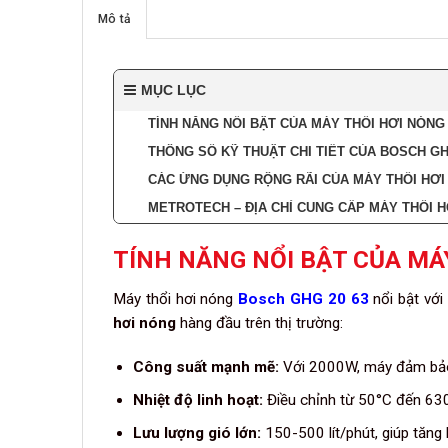
Mô tả
MỤC LỤC
TÍNH NĂNG NỔI BẬT CỦA MÁY THỔI HƠI NÓNG
THÔNG SỐ KỸ THUẬT CHI TIẾT CỦA BOSCH GH
CÁC ỨNG DỤNG RỘNG RÃI CỦA MÁY THỔI HƠ
METROTECH – ĐỊA CHỈ CUNG CẤP MÁY THỔI 
TÍNH NĂNG NỔI BẬT CỦA MÁ
Máy thổi hơi nóng
Bosch GHG 20 63
nổi bật với
hơi nóng
hàng đầu trên thị trường:
Công suất mạnh mẽ:
Với 2000W, máy đảm bảo 
Nhiệt độ linh hoạt:
Điều chỉnh từ 50°C đến 630°
Lưu lượng gió lớn:
150-500 lít/phút, giúp tăng 