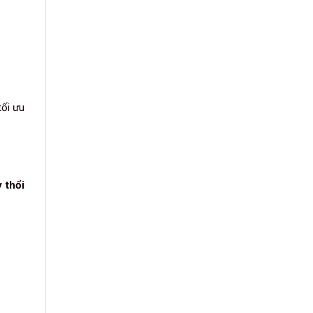
tối ưu
G
 thổi