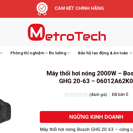
CAM KẾT CHÍNH HÃNG
Phòng thí nghiệm – Đo lường
Bảo hộ lao động & An toàn
Máy thổi hơi nóng 2000W – Bo
GHG 20-63 – 06012A62K
(đánh giá)
Đã bán
0
Được
xếp
hạng
NGỪNG KINH DOANH
0.0
5
sao
Máy thổi hơi nóng Bosch GHG 20 63 – công c