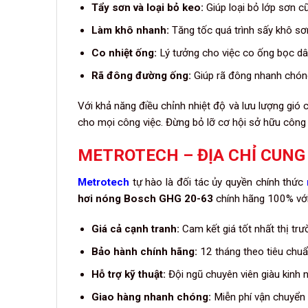
Tẩy sơn và loại bỏ keo:
Giúp loại bỏ lớp sơn 
Làm khô nhanh:
Tăng tốc quá trình sấy khô sơn
Co nhiệt ống:
Lý tưởng cho việc co ống bọc dây
Rã đông đường ống:
Giúp rã đông nhanh chón
Với khả năng điều chỉnh nhiệt độ và lưu lượng gió 
cho mọi công việc. Đừng bỏ lỡ cơ hội sở hữu công 
METROTECH – ĐỊA CHỈ CUNG
Metrotech
tự hào là đối tác ủy quyền chính thức
hơi nóng Bosch GHG 20-63
chính hãng 100% với
Giá cả cạnh tranh:
Cam kết giá tốt nhất thị tr
Bảo hành chính hãng:
12 tháng theo tiêu chu
Hỗ trợ kỹ thuật:
Đội ngũ chuyên viên giàu kinh 
Giao hàng nhanh chóng:
Miễn phí vận chuyển 