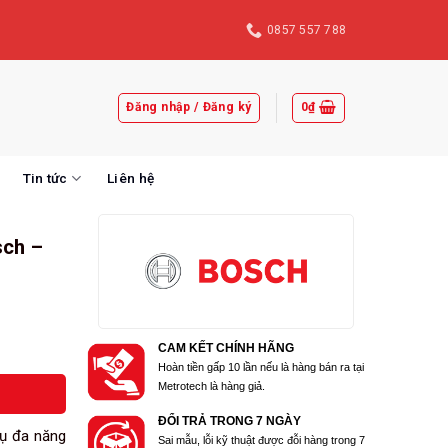
0857 557 788
Đăng nhập / Đăng ký
0
₫
Tin tức
Liên hệ
sch –
0
CAM KẾT CHÍNH HÃNG
Hoàn tiền gấp 10 lần nếu là hàng bán ra tại
Metrotech là hàng giả.
ĐỔI TRẢ TRONG 7 NGÀY
ụ đa năng
Sai mẫu, lỗi kỹ thuật được đỗi hàng trong 7