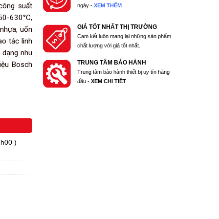
 công suất
ngày -
XEM THÊM
50-630°C,
GIÁ TỐT NHẤT THỊ TRƯỜNG
 nhựa, uốn
Cam kết luôn mang lại những sản phẩm
o tác linh
chất lượng với giá tốt nhất.
a dạng nhu
TRUNG TÂM BẢO HÀNH
hiệu Bosch
Trung tâm bảo hành thiết bị uy tín hàng
đầu -
XEM CHI TIẾT
7h00 )