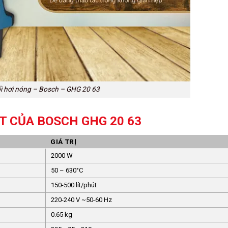
i hơi nóng – Bosch – GHG 20 63
T CỦA BOSCH GHG 20 63
GIÁ TRỊ
2000 W
50 – 630°C
150-500 lít/phút
220-240 V ~50-60 Hz
0.65 kg