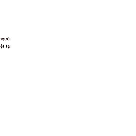
người
ệt tại