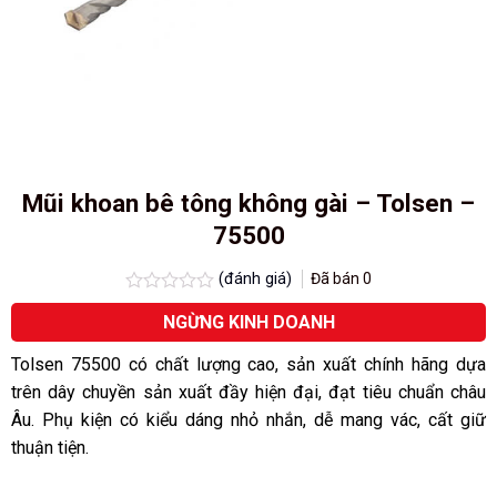
Mũi khoan bê tông không gài – Tolsen –
75500
(đánh giá)
Đã bán
0
Được
NGỪNG KINH DOANH
xếp
hạng
0.0
Tolsen 75500 có chất lượng cao, sản xuất chính hãng dựa
5
trên dây chuyền sản xuất đầy hiện đại, đạt tiêu chuẩn châu
sao
Âu. Phụ kiện có kiểu dáng nhỏ nhắn, dễ mang vác, cất giữ
thuận tiện.