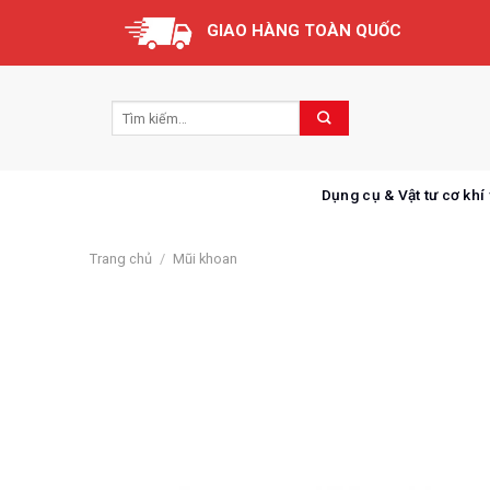
Skip
GIAO HÀNG TOÀN QUỐC
to
content
Dụng cụ & Vật tư cơ khí
Trang chủ
/
Mũi khoan