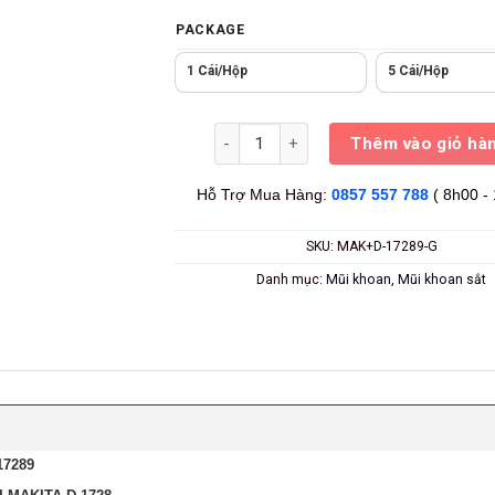
PACKAGE
1 Cái/hộp
5 Cái/hộp
Số lượng
Thêm vào giỏ hà
Hỗ Trợ Mua Hàng:
0857 557 788
( 8h00 -
SKU:
MAK+D-17289-G
Danh mục:
Mũi khoan
,
Mũi khoan sắt
17289