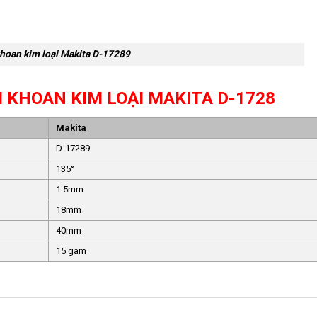
hoan kim loại Makita D-17289
I KHOAN KIM LOẠI MAKITA D-1728
Makita
D-17289
135°
1.5mm
18mm
40mm
15 gam