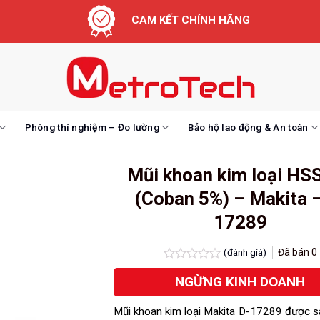
CAM KẾT CHÍNH HÃNG
Phòng thí nghiệm – Đo lường
Bảo hộ lao động & An toàn
Mũi khoan kim loại HS
(Coban 5%) – Makita –
17289
(đánh giá)
Đã bán
0
Được
NGỪNG KINH DOANH
xếp
hạng
0.0
Mũi khoan kim loại Makita D-17289 được s
5