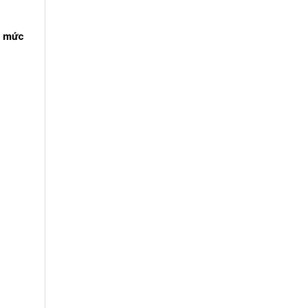
t
mức