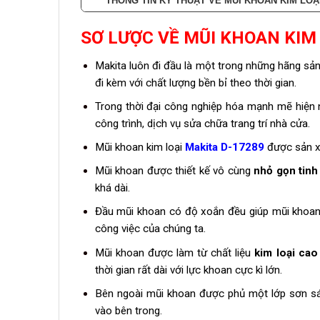
THÔNG TIN KỸ THUẬT VỀ MŨI KHOAN KIM LOẠI
SƠ LƯỢC VỀ MŨI KHOAN KIM 
Makita luôn đi đầu là một trong những hãng sả
đi kèm với chất lượng bền bỉ theo thời gian.
Trong thời đại công nghiệp hóa mạnh mẽ hiện n
công trình, dịch vụ sửa chữa trang trí nhà cửa.
Mũi khoan kim loại
Makita D-17289
được sản xu
Mũi khoan được thiết kế vô cùng
nhỏ gọn tinh 
khá dài.
Đầu mũi khoan có độ xoắn đều giúp mũi khoan 
công việc của chúng ta.
Mũi khoan được làm từ chất liệu
kim loại cao
thời gian rất dài với lực khoan cực kì lớn.
Bên ngoài mũi khoan được phủ một lớp sơn sá
vào bên trong.