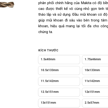
sao
phân phối chính hãng của Makita có độ bền
cao được thiết kế vô cùng nhỏ gọn tinh t
tháo lắp và sử dụng. Đầu mũi khoan có đ
giúp mũi khoan đi sâu vào bên trong tâm
khoan, hiệu quả mang lại tối đa cho côn
chúng ta.
KÍCH THƯỚC
1.5x40mm
1.75x46mm
10.5x133mm
10x133mm
11.5x142mm
11x142mm
12.5x151mm
12x151mm
13x151mm
2.5x57mm