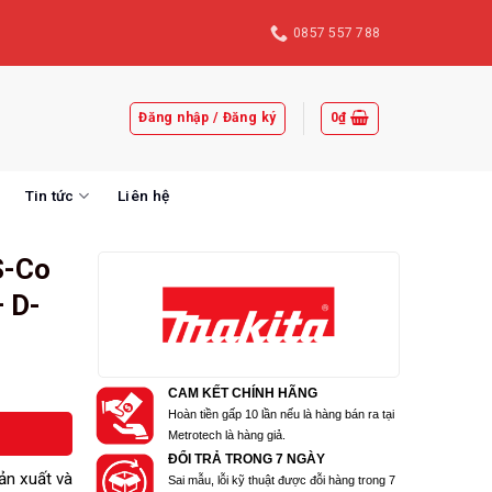
0857 557 788
Đăng nhập / Đăng ký
0
₫
Tin tức
Liên hệ
S-Co
 D-
CAM KẾT CHÍNH HÃNG
Hoàn tiền gấp 10 lần nếu là hàng bán ra tại
Metrotech là hàng giả.
ĐỔI TRẢ TRONG 7 NGÀY
ản xuất và
Sai mẫu, lỗi kỹ thuật được đỗi hàng trong 7