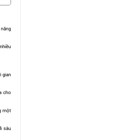
a năng
 nhiều
 gian
a cho
g một
i sâu