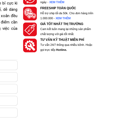
ngày -
XEM THÊM
 bỉ cực kì
FREESHIP TOÀN QUỐC
ế, dễ dàng
Hỗ trợ ship tối đa 50k. Cho đơn hàng trên
ộ xoắn đều
1.000.000 -
XEM THÊM
 điểm cần
GIÁ TỐT NHẤT THỊ TRƯỜNG
g việc của
Cam kết luôn mang lại những sản phẩm
chất lượng với giá tốt nhất.
TƯ VẤN KỸ THUẬT MIỄN PHÍ
Tư vấn 24/7 thông qua nhiều kênh. Hoặc
gọi trực tiếp
Hotline.