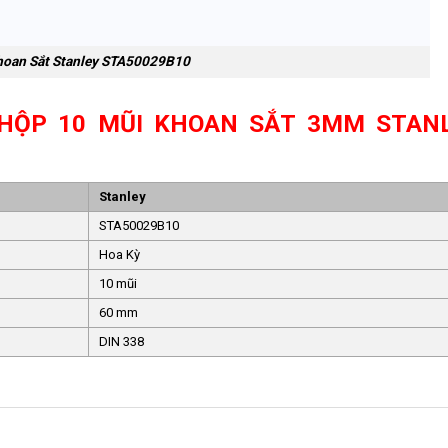
hoan Sắt Stanley STA50029B10
HỘP 10 MŨI KHOAN SẮT 3MM STAN
Stanley
STA50029B10
Hoa Kỳ
10 mũi
60 mm
DIN 338