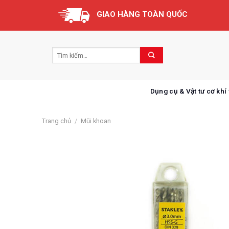
Skip
GIAO HÀNG TOÀN QUỐC
to
content
Dụng cụ & Vật tư cơ khí
Trang chủ
/
Mũi khoan