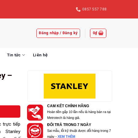
0857 557 788
Đăng nhập / Đăng ký
0
₫
Tin tức
Liên hệ
ey –
CAM KẾT CHÍNH HÃNG
Hoàn tiền gấp 10 lần nếu là hàng bán ra tại
Metrotech là hàng giả.
 trực tiếp
ĐỔI TRẢ TRONG 7 NGÀY
Sai mẫu, lỗi kỹ thuật được đỗi hàng trong 7
 Stanley
ngày -
XEM THÊM