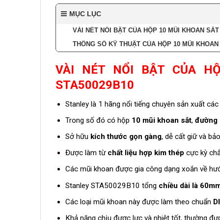
MỤC LỤC
VÀI NÉT NỔI BẬT CỦA HỘP 10 MŨI KHOAN SẮ
THÔNG SỐ KỸ THUẬT CỦA HỘP 10 MŨI KHOAN
VÀI NÉT NỔI BẬT CỦA H
STA50029B10
Stanley là 1 hãng nổi tiếng chuyên sản xuất các l
Trong số đó có hộp
10 mũi khoan sắt
,
đường 
Sở hữu
kích thước gọn gàng
, dễ cất giữ và bả
Được làm từ
chất liệu hợp kim thép
cực kỳ chắ
Các mũi khoan được gia công dạng xoắn về hướ
Stanley STA50029B10 tổng
chiều dài là 60m
Các loại mũi khoan này được làm theo chuẩn
D
Khả năng chịu được lực và nhiệt tốt, thường đượ