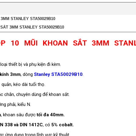
T 3MM STANLEY STA50029B10
 SẮT 3MM STANLEY STA50029B10
ỘP 10 MŨI KHOAN SẮT 3MM STAN
oại thiết bị và phụ kiện đi kèm.
kính
3mm
, dòng
Stanley STA50029B10
.
o quản, kéo dài tuổi thọ.
c chắn, chuyên dùng để khoan sắt.
ng phải, kiểu N.
m
, khoan sâu được
tối đa 40mm.
IN 338 và DIN 1412C
, có
5% cobalt.
c ứng dụng trong lĩnh vực kỹ thuật.