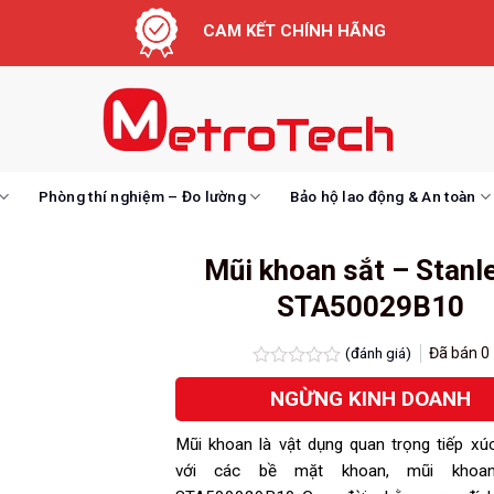
CAM KẾT CHÍNH HÃNG
Phòng thí nghiệm – Đo lường
Bảo hộ lao động & An toàn
Mũi khoan sắt – Stanl
STA50029B10
(đánh giá)
Đã bán
0
Được
NGỪNG KINH DOANH
xếp
hạng
0.0
Mũi khoan là vật dụng quan trọng tiếp xúc
5
sao
với các bề mặt khoan, mũi khoan