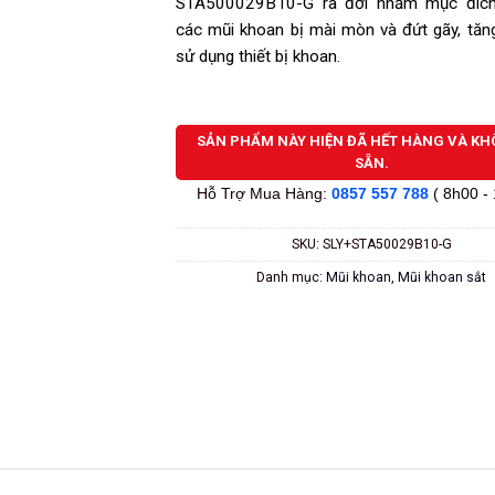
STA500029B10-G ra đời nhằm mục đích
các mũi khoan bị mài mòn và đứt gãy, tăng
sử dụng thiết bị khoan.
SẢN PHẨM NÀY HIỆN ĐÃ HẾT HÀNG VÀ K
SẴN.
Hỗ Trợ Mua Hàng:
0857 557 788
( 8h00 -
SKU:
SLY+STA50029B10-G
Danh mục:
Mũi khoan
,
Mũi khoan sắt