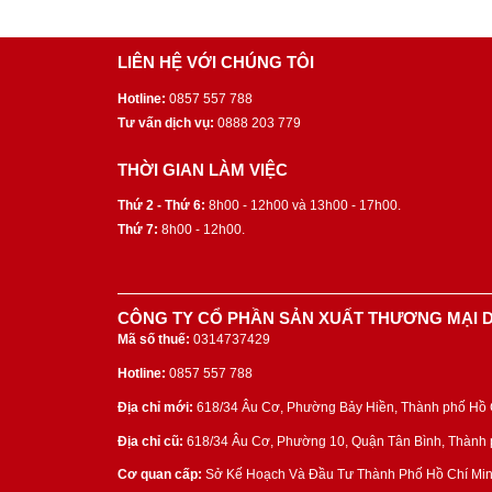
LIÊN HỆ VỚI CHÚNG TÔI
Hotline:
0857 557 788
Tư vấn dịch vụ:
0888 203 779
THỜI GIAN LÀM VIỆC
Thứ 2 - Thứ 6:
8h00 - 12h00 và 13h00 - 17h00.
Thứ 7:
8h00 - 12h00.
CÔNG TY CỔ PHẦN SẢN XUẤT THƯƠNG MẠI D
Mã số thuế:
0314737429
Hotline:
0857 557 788
Địa chỉ mới:
618/34 Âu Cơ, Phường Bảy Hiền, Thành phố Hồ C
Địa chỉ cũ:
618/34 Âu Cơ, Phường 10, Quận Tân Bình, Thành p
Cơ quan cấp:
Sở Kế Hoạch Và Đầu Tư Thành Phố Hồ Chí Min