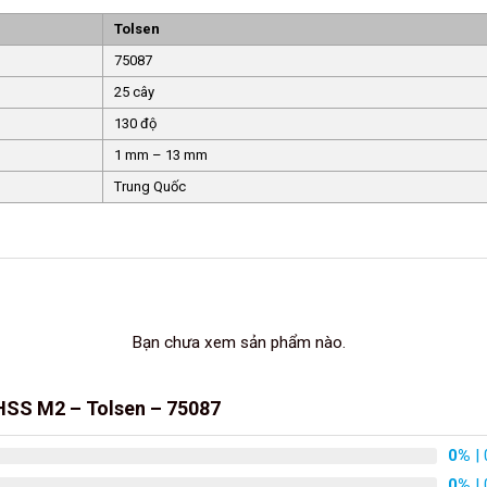
Tolsen
75087
25 cây
130 độ
1 mm – 13 mm
Trung Quốc
Bạn chưa xem sản phẩm nào.
 HSS M2 – Tolsen – 75087
0%
| 
0%
| 