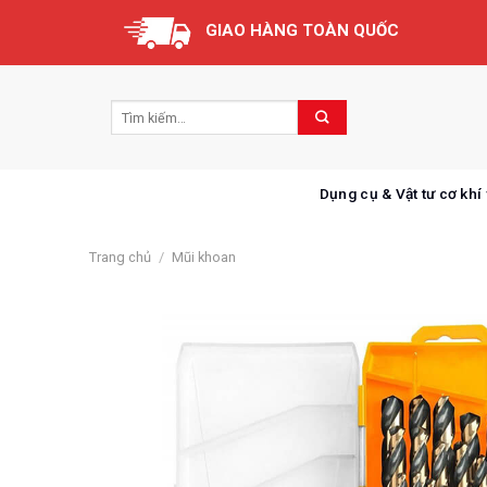
Skip
GIAO HÀNG TOÀN QUỐC
to
content
Dụng cụ & Vật tư cơ khí
Trang chủ
/
Mũi khoan