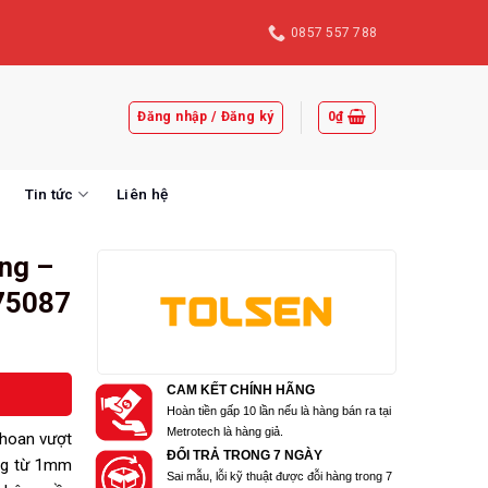
0857 557 788
Đăng nhập / Đăng ký
0
₫
Tin tức
Liên hệ
ng –
75087
CAM KẾT CHÍNH HÃNG
Hoàn tiền gấp 10 lần nếu là hàng bán ra tại
Metrotech là hàng giả.
khoan vượt
ĐỔI TRẢ TRONG 7 NGÀY
ộng từ 1mm
Sai mẫu, lỗi kỹ thuật được đỗi hàng trong 7