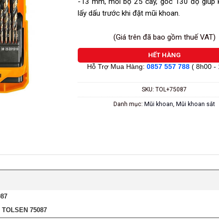
-13 mm, mỗi bộ 25 cây, góc 130 độ giúp 
lấy dấu trước khi đặt mũi khoan.
(Giá trên đã bao gồm thuế VAT)
HẾT HÀNG
Hỗ Trợ Mua Hàng:
0857 557 788
( 8h00 -
SKU:
TOL+75087
Danh mục:
Mũi khoan
,
Mũi khoan sắt
87
 TOLSEN 75087