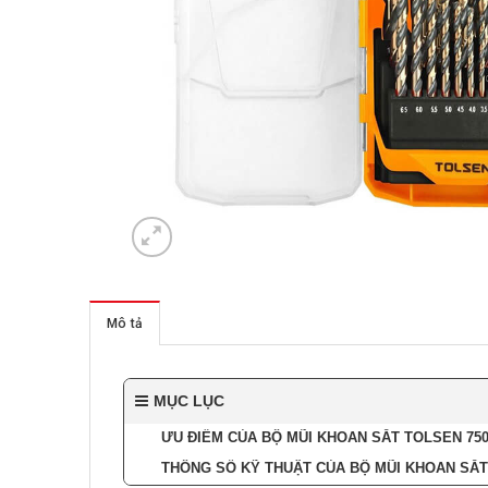
Mô tả
MỤC LỤC
ƯU ĐIỂM CỦA BỘ MŨI KHOAN SẮT TOLSEN 750
THÔNG SỐ KỸ THUẬT CỦA BỘ MŨI KHOAN SẮT