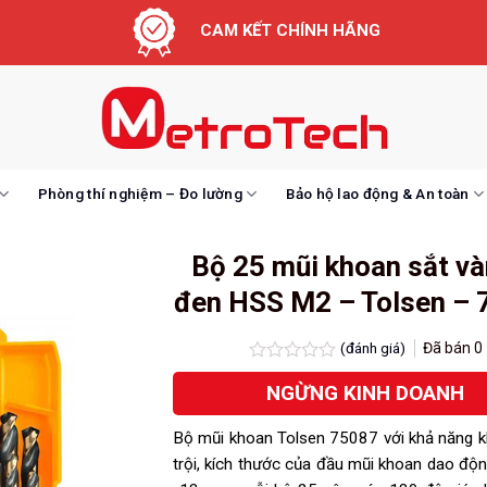
CAM KẾT CHÍNH HÃNG
Phòng thí nghiệm – Đo lường
Bảo hộ lao động & An toàn
Bộ 25 mũi khoan sắt và
đen HSS M2 – Tolsen – 
(đánh giá)
Đã bán
0
Được
NGỪNG KINH DOANH
xếp
hạng
0.0
Bộ mũi khoan Tolsen 75087 với khả năng 
5
sao
trội, kích thước của đầu mũi khoan dao đ