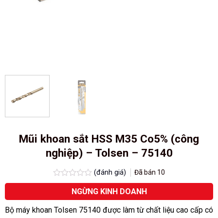
Mũi khoan sắt HSS M35 Co5% (công
nghiệp) – Tolsen – 75140
(đánh giá)
Đã bán
10
Được
NGỪNG KINH DOANH
xếp
hạng
0.0
Bộ máy khoan Tolsen 75140 được làm từ chất liệu cao cấp có
5