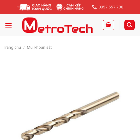
Skip
0857 557 788
to
content
Trang chủ
/
Mũi khoan sắt