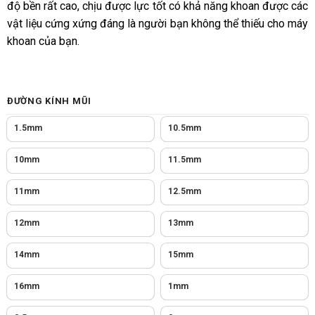
độ bền rất cao, chịu được lực tốt có khả năng khoan được các
sao
vật liệu cứng xứng đáng là người bạn không thể thiếu cho máy
khoan của bạn.
ĐƯỜNG KÍNH MŨI
1.5mm
10.5mm
10mm
11.5mm
11mm
12.5mm
12mm
13mm
14mm
15mm
16mm
1mm