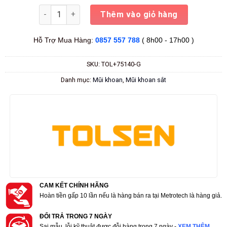
Số lượng
Thêm vào giỏ hàng
Hỗ Trợ Mua Hàng:
0857 557 788
( 8h00 - 17h00 )
SKU:
TOL+75140-G
Danh mục:
Mũi khoan
,
Mũi khoan sắt
CAM KẾT CHÍNH HÃNG
Hoàn tiền gấp 10 lần nếu là hàng bán ra tại Metrotech là hàng giả.
ĐỔI TRẢ TRONG 7 NGÀY
Sai mẫu, lỗi kỹ thuật được đỗi hàng trong 7 ngày -
XEM THÊM