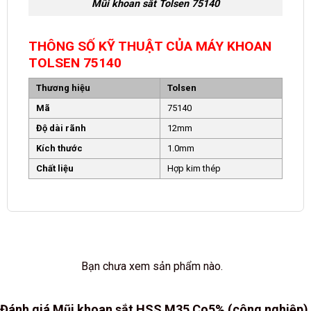
Mũi khoan sắt Tolsen 75140
THÔNG SỐ KỸ THUẬT CỦA MÁY KHOAN
TOLSEN 75140
Thương hiệu
Tolsen
Mã
75140
Độ dài rãnh
12mm
Kích thước
1.0mm
Chất liệu
Hợp kim thép
Bạn chưa xem sản phẩm nào.
Đánh giá Mũi khoan sắt HSS M35 Co5% (công nghiệp)