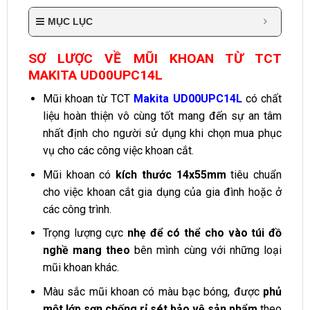
MỤC LỤC
SƠ LƯỢC VỀ MŨI KHOAN TỪ TCT
MAKITA UD00UPC14L
Mũi khoan từ TCT
Makita UD00UPC14L
có chất
liệu hoàn thiện vô cùng tốt mang đến sự an tâm
nhất định cho người sử dụng khi chọn mua phục
vụ cho các công việc khoan cắt.
Mũi khoan có
kích thước 14x55mm
tiêu chuẩn
cho việc khoan cắt gia dụng của gia đình hoặc ở
các công trình.
Trọng lượng cực
nhẹ để có thể cho vào túi đồ
nghề mang theo
bên mình cùng với những loại
mũi khoan khác.
Màu sắc mũi khoan có màu bạc bóng, được
phủ
một lớp sơn chống rỉ sét bảo vệ sản phẩm
theo