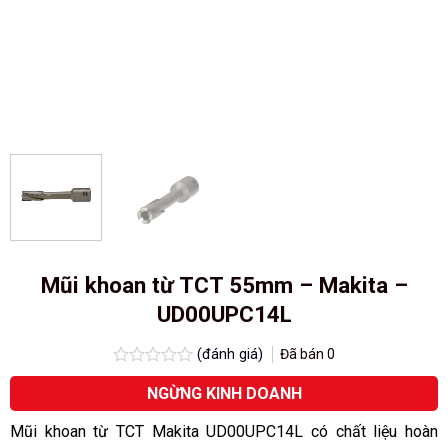
Mũi khoan từ TCT 55mm – Makita –
UD00UPC14L
(đánh giá)
Đã bán
0
Được
NGỪNG KINH DOANH
xếp
hạng
0.0
Mũi khoan từ TCT Makita UD00UPC14L có chất liệu hoàn
5