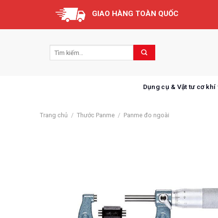
Skip
GIAO HÀNG TOÀN QUỐC
to
content
Dụng cụ & Vật tư cơ khí
Trang chủ
/
Thước Panme
/
Panme đo ngoài