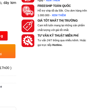
ngày -
XEM THÊM
c, dây kim
FREESHIP TOÀN QUỐC
Hỗ trợ ship tối đa 50k. Cho đơn hàng trên
1.000.000 -
XEM THÊM
GIÁ TỐT NHẤT THỊ TRƯỜNG
Cam kết luôn mang lại những sản phẩm
chất lượng với giá tốt nhất.
ng
TƯ VẤN KỸ THUẬT MIỄN PHÍ
Tư vấn 24/7 thông qua nhiều kênh. Hoặc
gọi trực tiếp
Hotline.
ơi
 17h00 )
me