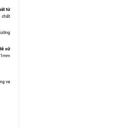
ất từ
ề chất
đường
dễ sử
,01mm
ng va