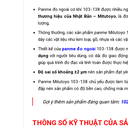
Panme đo ngoài cơ khí 103-138 được nhiều ngư
thương hiệu của Nhật Bản – Mitutoyo
, là đ
lượng;
Thông thường, các sản phẩm panme Mitutoyo 1
dây các vật liệu như kim loại, gỗ, nhựa và các vậ
Thiết kế của
panme đo ngoài
103-138 được nh
dụng
với người tiêu dùng, có dải đo giao đ
giúp quá trình đo đạc và tính toán được thực h
Độ sai số khoảng ±2 µm
nên sản phẩm đạt yêu
Panme Mitutoyo 103-138 chủ yếu được làm t
đập nên sản phẩm có độ bền cao, chống mài mò
Gợi ý thêm sản phẩm đáng quan tâm:
102
THÔNG SỐ KỸ THUẬT CỦA S