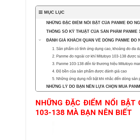
MỤC LỤC
NHỮNG ĐẶC ĐIỂM NỔI BẬT CỦA PANME ĐO NGO
THÔNG SỐ KỸ THUẬT CỦA SẢN PHẨM PANME 1
ĐÁNH GIÁ KHÁCH QUAN VỀ DÒNG PANME ĐO N
1. Sản phẩm có tính ứng dụng cao, khoảng đo đa d
2. Panme đo ngoài cơ khí Mitutoyo 103-138 được sản
3. Panme 103-138 đến từ thương hiệu Mitutoyo mang
4. Độ bền của sản phẩm được đánh giá cao
5. Những ứng dụng nổi bật khi nhắc đến dòng sản
NHỮNG LÝ DO BẠN NÊN LỰA CHỌN MUA PANME
NHỮNG ĐẶC ĐIỂM NỔI BẬT 
103-138 MÀ BẠN NÊN BIẾT