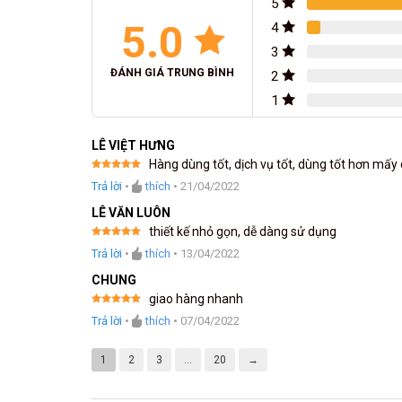
5
5.0
4
3
ĐÁNH GIÁ TRUNG BÌNH
2
1
LÊ VIỆT HƯNG
Hàng dùng tốt, dịch vụ tốt, dùng tốt hơn mấy 
Được xếp
Trả lời
•
thích
•
21/04/2022
hạng
5
5
sao
LÊ VĂN LUÔN
thiết kế nhỏ gọn, dễ dàng sử dụng
Được xếp
Trả lời
•
thích
•
13/04/2022
hạng
5
5
sao
CHUNG
giao hàng nhanh
Được xếp
Trả lời
•
thích
•
07/04/2022
hạng
5
5
sao
1
2
3
…
20
→