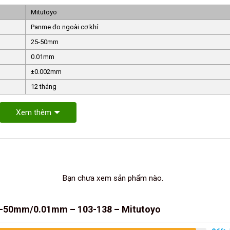
Mitutoyo
Panme đo ngoài cơ khí
25-50mm
0.01mm
±0.002mm
12 tháng
Xem thêm
Bạn chưa xem sản phẩm nào.
5-50mm/0.01mm – 103-138 – Mitutoyo