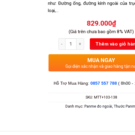
như: Đường ống, đường kính ngoài của trụ
loại,…
829.000
₫
(Giá trên chưa bao gồm 8% VAT)
Số lượng
Thêm vào giỏ hà
MUA NGAY
Gọi điện xác nhận và giao hàng tận n
Hỗ Trợ Mua Hàng:
0857 557 788
( 8h00 -
SKU:
MTT+103-138
Danh mục:
Panme đo ngoài
,
Thước Pan