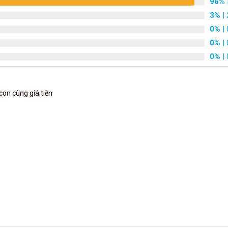
96%
3%
| 
0%
| 
0%
| 
0%
| 
con cùng giá tiền