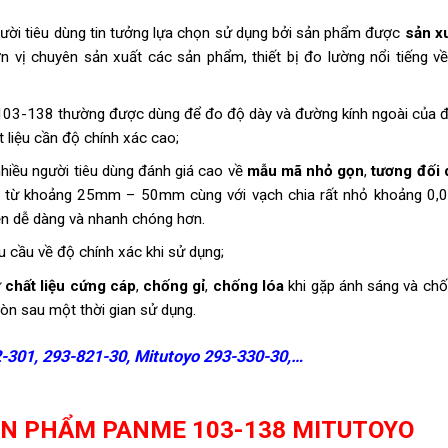
ời tiêu dùng tin tưởng lựa chọn sử dụng bởi sản phẩm được
sản xu
ơn vị chuyên sản xuất các sản phẩm, thiết bị đo lường nổi tiếng v
03-138 thường được dùng để đo độ dày và đường kính ngoài của 
t liệu cần độ chính xác cao;
iều người tiêu dùng đánh giá cao về
mẫu mã nhỏ gọn
,
tương đối 
ộng từ khoảng 25mm – 50mm cùng với vạch chia rất nhỏ khoảng 0
iện dễ dàng và nhanh chóng hơn.
 cầu về độ chính xác khi sử dụng;
ừ
chất liệu cứng cáp
,
chống gỉ
,
chống lóa
khi gặp ánh sáng và chố
n sau một thời gian sử dụng.
-301
,
293-821-30
,
Mitutoyo 293-330-30
,…
ẢN PHẨM PANME 103-138 MITUTOYO