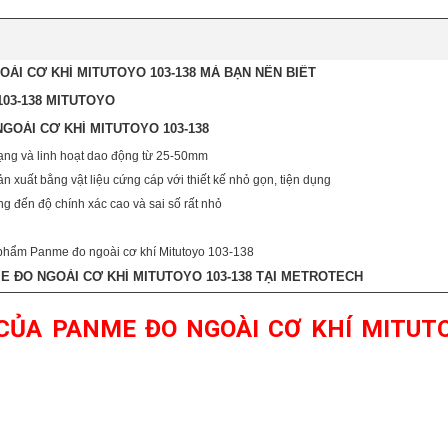
ÀI CƠ KHÍ MITUTOYO 103-138 MÀ BẠN NÊN BIẾT
03-138 MITUTOYO
GOÀI CƠ KHÍ MITUTOYO 103-138
ạng và linh hoạt dao động từ 25-50mm
 xuất bằng vật liệu cứng cáp với thiết kế nhỏ gọn, tiện dụng
 đến độ chính xác cao và sai số rất nhỏ
 phẩm Panme đo ngoài cơ khí Mitutoyo 103-138
 ĐO NGOÀI CƠ KHÍ MITUTOYO 103-138 TẠI METROTECH
CỦA PANME ĐO NGOÀI CƠ KHÍ MITUT