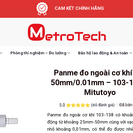
CAM KẾT CHÍNH HÃNG
Phòng thí nghiệm – Đo lường
Bảo hộ lao động & An toàn
Panme đo ngoài cơ khí
50mm/0.01mm – 103-1
Mitutoyo
(
60
đánh giá)
Đã bá
5.0
5.0
60
trên 5
Panme đo ngoài cơ khí 103-138 có khoả
dựa trên
đánh giá
động từ khoảng 25mm-50mm cùng với vạch
nhỏ khoảng 0,01mm, có thể đo được nhiề