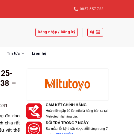
0857 557 788
Đăng nhập / Đăng ký
0
₫
Tin tức
Liên hệ
 25-
38 –
n
241
CAM KẾT CHÍNH HÃNG
Hoàn tiền gấp 10 lần nếu là hàng bán ra tại
ng đo dao
Metrotech là hàng giả.
 chia rất
ĐỔI TRẢ TRONG 7 NGÀY
Sai mẫu, lỗi kỹ thuật được đỗi hàng trong 7
u vật thể