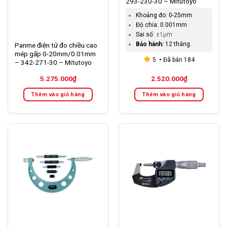
293-230-30 – Mitutoyo
Khoảng đo:
0-25mm
Độ chia:
0.001mm
Sai số:
±1µm
Bảo hành:
12 tháng.
Panme điện tử đo chiều cao
mép gấp 0-20mm/0.01mm
5
Đã bán
184
– 342-271-30 – Mitutoyo
5.275.000
₫
2.520.000
₫
Thêm vào giỏ hàng
Thêm vào giỏ hàng