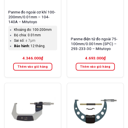
Panme đo ngoài cơ khí 100-
200mm/0.01mm – 104-
140A – Mitutoyo
Khoảng đo:
100-200mm
Độ chia:
0.01mm
Panme điện tử đo ngoài 75-
Sai số:
± 7µm
100mm/0.001mm (SPC) –
Bảo hành:
12 tháng.
293-233-30 – Mitutoyo
4.346.000
₫
4.693.000
₫
Thêm vào giỏ hàng
Thêm vào giỏ hàng