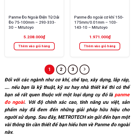
Panme Đo Ngoài Điện Tử Dải
Panme đo ngoài cơ khí 150-
Đo 75-100mm – 293-333-
175mm/0.01mm – 103-
30 – Mitutoyo
143-10 – Mitutoyo
5.208.000
₫
1.971.000
₫
Thêm vào giỏ hàng
Thêm vào giỏ hàng
1
2
3
Đối với các ngành như cơ khí, chế tạo, xây dựng, lắp ráp,
…. nếu bạn là kỹ thuật, kỹ sư hay nhà thiết kế thì có thể
bạn sẽ rất quen thuộc với một loại dụng cụ đó là
panme
đo ngoài
. Với độ chính xác cao, tính năng ưu việt, sản
phẩm này đã đem đến những giải pháp hữu hiệu cho
người sử dụng. Sau đây, METROTECH xin gửi đến bạn một
vài thông tin cần thiết để bạn hiểu hơn về Panme đo ngoài
này.