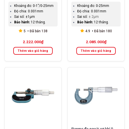
Khoảng đo:
0-1”/0-25mm
Khoảng đo:
0-25mm
Độ chia:
0.001mm
Độ chia:
0.001mm
Sai số:
±1μm
Sai số:
± 2µm
Bảo hành:
12 tháng.
Bảo hành:
12 tháng.
5
Đã bán
138
4.9
Đã bán
180
2.222.000
₫
2.085.000
₫
Thêm vào giỏ hàng
Thêm vào giỏ hàng
Panme đo ngoài cơ khí 0-