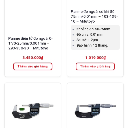
Panme đo ngoài cơ khí 50-
75mm/0.01mm – 103-139-
10 – Mitutoyo
Khoảng đo:
50-75mm
Độ chia:
0.01mm
Panme điện tử đo ngoài 0-
Sai số:
± 2µm
1″/0-25mm/0.001mm –
Bảo hành:
12 tháng.
293-330-30 – Mitutoyo
3.450.000
₫
1.019.000
₫
Thêm vào giỏ hàng
Thêm vào giỏ hàng