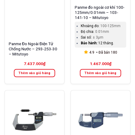
Panme đo ngoài cơ khí 100-
125mm/0.01mm – 103-
141-10 – Mitutoyo
Khoảng đo:
100-125mm
Độ chia:
0.01mm
Sai số:
± 3µm
Bảo hành:
12 tháng.
Panme Đo Ngoài Điện Tử
Chống Nước – 293-253-30
4.9
Đã bán
180
– Mitutoyo
7.437.000
₫
1.467.000
₫
Thêm vào giỏ hàng
Thêm vào giỏ hàng