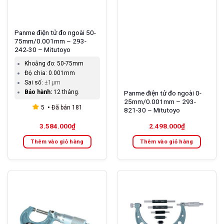
Panme điện tử đo ngoài 50-
75mm/0.001mm – 293-
242-30 – Mitutoyo
Khoảng đo:
50-75mm
Độ chia:
0.001mm
Sai số:
±1µm
Bảo hành:
12 tháng.
Panme điện tử đo ngoài 0-
25mm/0.001mm – 293-
5
Đã bán
181
821-30 – Mitutoyo
3.584.000
₫
2.498.000
₫
Thêm vào giỏ hàng
Thêm vào giỏ hàng