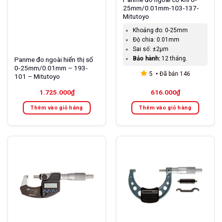
25mm/0.01mm-103-137-
Mitutoyo
Khoảng đo:
0-25mm
Độ chia:
0.01mm
Sai số:
±2μm
Bảo hành:
12 tháng.
Panme đo ngoài hiển thị số
0-25mm/0.01mm – 193-
5
Đã bán
146
101 – Mitutoyo
1.725.000
₫
616.000
₫
Thêm vào giỏ hàng
Thêm vào giỏ hàng