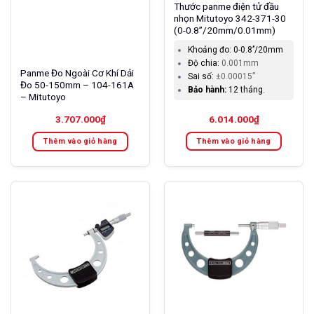
Thước panme điện tử đầu
nhọn Mitutoyo 342-371-30
(0-0.8’’/20mm/0.01mm)
Khoảng đo:
0-0.8’’/20mm
Độ chia:
0.001mm
Panme Đo Ngoài Cơ Khí Dải
Sai số:
±0.00015”
Đo 50-150mm – 104-161A
Bảo hành:
12 tháng.
– Mitutoyo
3.707.000
₫
6.014.000
₫
Thêm vào giỏ hàng
Thêm vào giỏ hàng