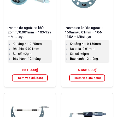
Panme đo ngoài cơ khí 0-
Panme cơ khí đo ngoài 0-
25mm/0.001mm – 103-129
150mm/0.01mm – 104-
– Mitutoyo
135A – Mitutoyo
Khoảng đo:
0-25mm
Khoảng đo:
0-150mm
Độ chia:
0.001mm
Độ chia:
0.01mm
Sai số:
±2µm
Sai số:
±6µm
Bảo hành:
12 tháng.
Bảo hành:
12 tháng.
851.000
₫
4.458.000
₫
Thêm vào giỏ hàng
Thêm vào giỏ hàng