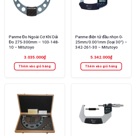
Panme Đo Ngoài Cơ Khí Dải
Panme điện tử đầu nhọn 0-
Đo 275-300mm – 103-148-
25mm/0.001mm (loại 30°) –
10 – Mitutoyo
342-261-30 – Mitutoyo
3.035.000
₫
5.342.000
₫
Thêm vào giỏ hàng
Thêm vào giỏ hàng