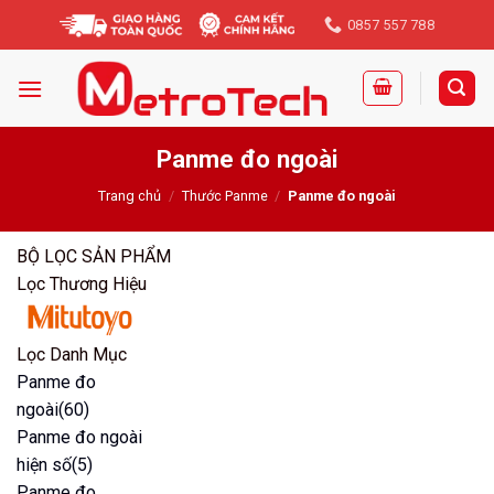
Skip
0857 557 788
to
content
Panme đo ngoài
Trang chủ
/
Thước Panme
/
Panme đo ngoài
BỘ LỌC SẢN PHẨM
Lọc Thương Hiệu
Lọc Danh Mục
Panme đo
ngoài
(60)
Panme đo ngoài
hiện số
(5)
Panme đo