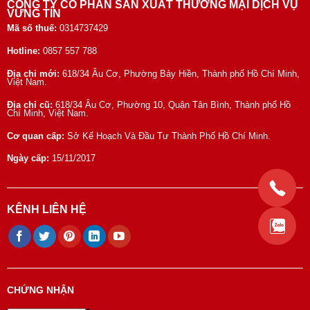
CÔNG TY CỔ PHẦN SẢN XUẤT THƯƠNG MẠI DỊCH VỤ
VỮNG TÍN
Mã số thuế:
0314737429
Hotline:
0857 557 788
Địa chỉ mới:
618/34 Âu Cơ, Phường Bảy Hiền, Thành phố Hồ Chí Minh,
Việt Nam.
Địa chỉ cũ:
618/34 Âu Cơ, Phường 10, Quận Tân Bình, Thành phố Hồ
Chí Minh, Việt Nam.
Cơ quan cấp:
Sở Kế Hoạch Và Đầu Tư Thành Phố Hồ Chí Minh.
Ngày cấp:
15/11/2017
KÊNH LIÊN HỆ
CHỨNG NHẬN