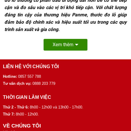
đo lỗ thường có phần đầu di động dài hơn để có thể tiếp
cận và đo sâu vào các vị trí khó tiếp cận. Với chất lượng
đáng tin cậy của thương hiệu Panme, thước đo lỗ giúp
đảm bảo độ chính xác và hiệu suất tối ưu trong các quy
trình sản xuất và gia công.
Xem thêm
LIÊN HỆ VỚI CHÚNG TÔI
Hotline:
0857 557 788
Tư vấn dịch vụ:
0888 203 779
THỜI GIAN LÀM VIỆC
Thứ 2 - Thứ 6:
8h00 - 12h00 và 13h00 - 17h00.
Thứ 7:
8h00 - 12h00.
VỀ CHÚNG TÔI