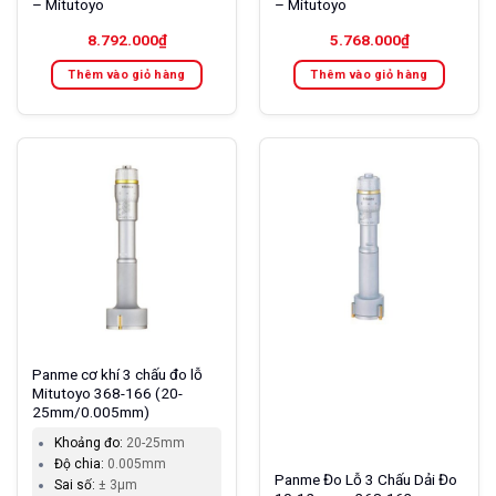
– Mitutoyo
– Mitutoyo
8.792.000
₫
5.768.000
₫
Thêm vào giỏ hàng
Thêm vào giỏ hàng
Panme cơ khí 3 chấu đo lỗ
Mitutoyo 368-166 (20-
25mm/0.005mm)
Khoảng đo:
20-25mm
Độ chia:
0.005mm
Panme Đo Lỗ 3 Chấu Dải Đo
Sai số:
± 3µm