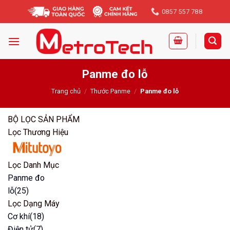
Skip
0857 557 788
to
content
Panme đo lỗ
Trang chủ
/
Thước Panme
/
Panme đo lỗ
BỘ LỌC SẢN PHẨM
Lọc Thương Hiệu
Lọc Danh Mục
Panme đo
lỗ
(25)
Lọc Dạng Máy
Cơ khí
(18)
Điện tử
(7)