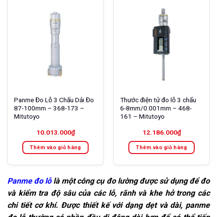
Panme Đo Lỗ 3 Chấu Dải Đo
Thước điện tử đo lỗ 3 chấu
87-100mm – 368-173 –
6-8mm/0.001mm – 468-
Mitutoyo
161 – Mitutoyo
10.013.000
₫
12.186.000
₫
Thêm vào giỏ hàng
Thêm vào giỏ hàng
Panme đo lỗ
là một công cụ đo lường được sử dụng để đo
và kiểm tra độ sâu của các lỗ, rãnh và khe hở trong các
chi tiết cơ khí. Được thiết kế với dạng dẹt và dài, panme