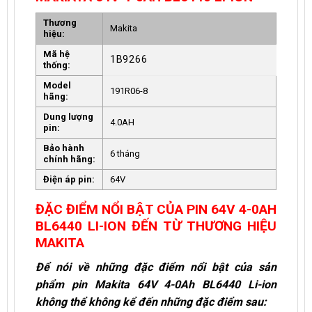
Thương
Makita
hiệu:
Mã hệ
1B9266
thống:
Model
191R06-8
hãng:
Dung lượng
4.0AH
pin:
Bảo hành
6 tháng
chính hãng:
Điện áp pin:
64V
ĐẶC ĐIỂM NỔI BẬT CỦA PIN 64V 4-0AH
BL6440 LI-ION ĐẾN TỪ THƯƠNG HIỆU
MAKITA
Để nói về những đặc điểm nổi bật của sản
phẩm pin Makita 64V 4-0Ah BL6440 Li-ion
không thể không kể đến những đặc điểm sau: