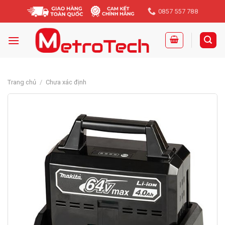
Skip
0857 557 788
to
content
Trang chủ
/
Chưa xác định