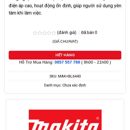
điện áp cao, hoạt động ổn định, giúp người sử dụng yên
tâm khi làm việc.
(đánh giá)
Đã bán
0
Được
(GIÁ CHƯAVAT)
xếp
hạng
0.0
HẾT HÀNG
5
Hỗ Trợ Mua Hàng:
0857 557 788
( 8h00 - 21h00 )
sao
SKU:
MAK+BL6440
Danh mục:
Chưa xác định