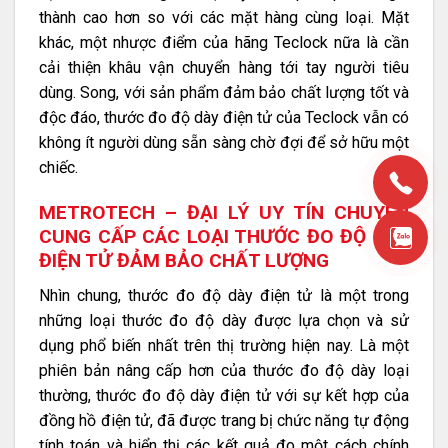
thành cao hơn so với các mặt hàng cùng loại. Mặt
khác, một nhược điểm của hãng Teclock nữa là cần
cải thiện khâu vận chuyển hàng tới tay người tiêu
dùng. Song, với sản phẩm đảm bảo chất lượng tốt và
độc đáo, thước đo độ dày điện tử của Teclock vẫn có
không ít người dùng sẵn sàng chờ đợi để sở hữu một
chiếc.
METROTECH – ĐẠI LÝ UY TÍN CHUYÊN
CUNG CẤP CÁC LOẠI THƯỚC ĐO ĐỘ DÀY
ĐIỆN TỬ ĐẢM BẢO CHẤT LƯỢNG
Nhìn chung, thước đo độ dày điện tử là một trong
những loại thước đo độ dày được lựa chọn và sử
dụng phổ biến nhất trên thị trường hiện nay. Là một
phiên bản nâng cấp hơn của thước đo độ dày loại
thường, thước đo độ dày điện tử với sự kết hợp của
đồng hồ điện tử, đã được trang bị chức năng tự động
tính toán và hiển thị các kết quả đo một cách chính