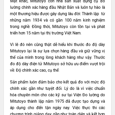
Mặt khác, Mitutoyo còn nhà sản xuất dụng cụ đo
lường chính xác hàng đầu Nhật Bản và luôn tự hào là
một thương hiệu được gây dựng lâu đời: Thành lập từ
những năm 1934 và có gần 100 năm kinh nghiệm
trong nghề. Đồng thời, Mitutoyo còn tồn tại và phát
triển hơn 15 năm tại thị trường Việt Nam.
Vì lẽ đó nên cũng thật dễ hiểu khi thước đo độ dày
Mitutoyo lại là sự lựa chọn hàng đầu và giữ vững vị
thế của mình trong lòng khách hàng như vậy. Thước
đo độ dày điện tử Mitutoyo sở hữu ưu điểm vượt trội
về: Độ chính xác cao, cụ thể:
Sản phẩm luôn đảm bảo cho kết quả đo với mức độ
chính xác gần như tuyệt đối. Lý do là vì việc chuẩn
hóa chuyên môn cho các kỹ sư tại Viện Đo lường do
Mitutoyo thành lập năm 1975 đã được tạo dựng và
áp dụng cho đến tận ngày nay. Việc thực thi các
chương trình giảng dạy gần như toàn diện và kết hợp