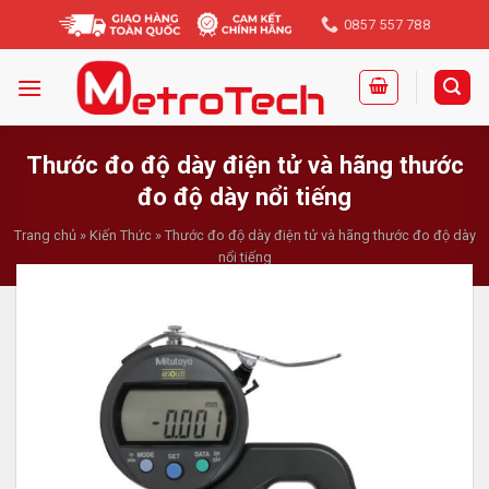
Skip
0857 557 788
to
content
Thước đo độ dày điện tử và hãng thước
đo độ dày nổi tiếng
Trang chủ
»
Kiến Thức
»
Thước đo độ dày điện tử và hãng thước đo độ dày
nổi tiếng