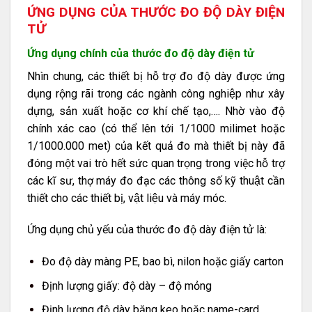
ỨNG DỤNG CỦA THƯỚC ĐO ĐỘ DÀY ĐIỆN
TỬ
Ứng dụng chính của thước đo độ dày điện tử
Nhìn chung, các thiết bị hỗ trợ đo độ dày được ứng
dụng rộng rãi trong các ngành công nghiệp như xây
dựng, sản xuất hoặc cơ khí chế tạo,…. Nhờ vào độ
chính xác cao (có thể lên tới 1/1000 milimet hoặc
1/1000.000 met) của kết quả đo mà thiết bị này đã
đóng một vai trò hết sức quan trọng trong việc hỗ trợ
các kĩ sư, thợ máy đo đạc các thông số kỹ thuật cần
thiết cho các thiết bị, vật liệu và máy móc.
Ứng dụng chủ yếu của thước đo độ dày điện tử là:
Đo độ dày màng PE, bao bì, nilon hoặc giấy carton
Định lượng giấy: độ dày – độ mỏng
Định lượng độ dày băng keo hoặc name-card