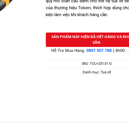
quy mô toàn cầu dành cho thế hệ tua vít tiê
của thương hiệu Tolsen, thích hợp dùng ch
kiện làm việc khi khách hàng cần.
SẢN PHẨM NÀY HIỆN ĐÃ HẾT HÀNG VÀ K
SẴN.
Hỗ Trợ Mua Hàng:
0857 557 788
( 8h00 -
SKU:
TOL+20131-G
Danh mục:
Tua vít