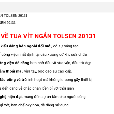
N TOLSEN 20131
EN 20131
 VỀ TUA VÍT NGẮN TOLSEN 20131
i kiểu dáng bên ngoài đổi mới
, có sự sáng tạo.
công việc nhất định tại các xưởng cơ khí, sửa chữa.
ông việc dễ dàng
hơn nhờ đầu vít vừa vặn, đầu trừ dẹp.
ắm thoải mái
, vừa tay, bọc cao su cao cấp.
đầu cộng và trừ
linh hoạt mà không lo cong gãy thiết bị.
g đến dáng vẻ chắc chắn, bền bỉ với thời gian.
hệ hiện đại,
mang đến sự an tâm cho người dùng.
gỉ xét, hạn chế oxy hóa, dễ dàng sử dụng.