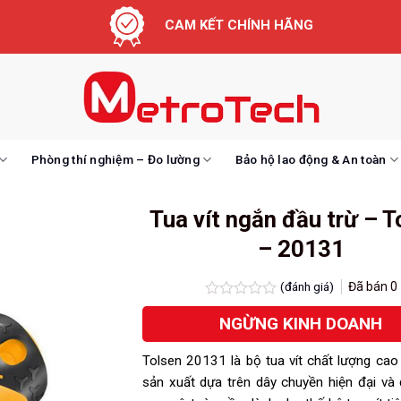
CAM KẾT CHÍNH HÃNG
Phòng thí nghiệm – Đo lường
Bảo hộ lao động & An toàn
Tua vít ngắn đầu trừ – T
– 20131
(đánh giá)
Đã bán
0
Được
NGỪNG KINH DOANH
xếp
hạng
0.0
Tolsen 20131 là bộ tua vít chất lượng ca
5
sao
sản xuất dựa trên dây chuyền hiện đại và