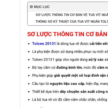
MỤC LỤC
SƠ LƯỢC THÔNG TIN CƠ BẢN VỀ TUA VÍT NGẮ
THÔNG SỐ KỸ THUẬT CỦA TUA VÍT NGẮN TOLS
SƠ LƯỢC THÔNG TIN CƠ BẢN
Tolsen
20131
là dòng tua vít được
cải tiến vớ
Là phụ kiện được sử dụng nhiều phục vụ một số 
Tolsen 20131 giúp cho người dùng
xử lý các c
Bộ tay cầm có
đường kính lớn
, mức độ
cầm n
Phụ kiện giúp
giải quyết một số loại đinh vặn 
Cấu tạo từ
nguyên liệu cao cấp
, hiện đại, man
Thiết kế dựa trên
dây chuyền sản xuất công ng
Là bộ tua vít có độ cầm nắm chắc chắn, chống 