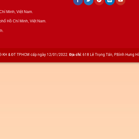
hí Minh, Việt Nam.
hố Hồ Chí Minh, Việt Nam.
h.
 KH & ĐT TP.HCM cấp ngày 12/01/2022.
Địa chỉ:
618 Lê Trọng Tấn, P.Bình Hưng Hò