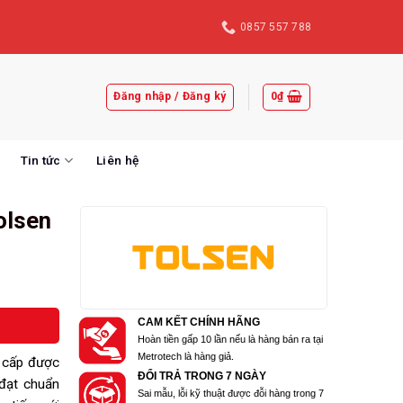
0857 557 788
Đăng nhập / Đăng ký
0
₫
Tin tức
Liên hệ
olsen
CAM KẾT CHÍNH HÃNG
Hoàn tiền gấp 10 lần nếu là hàng bán ra tại
Metrotech là hàng giả.
o cấp được
ĐỔI TRẢ TRONG 7 NGÀY
 đạt chuẩn
Sai mẫu, lỗi kỹ thuật được đỗi hàng trong 7